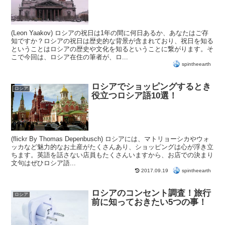
(Leon Yaakov) ロシアの祝日は1年の間に何日あるか、あなたはご存
知ですか？ロシアの祝日は歴史的な背景が含まれており、祝日を知る
ということはロシアの歴史や文化を知るということに繋がります。そ
こで今回は、ロシア在住の筆者が、ロ...
spintheearth
ロシアでショッピングするとき
ロシア
役立つロシア語10選！
(flickr By Thomas Depenbusch) ロシアには、マトリョーシカやウォ
ッカなど魅力的なお土産がたくさんあり、ショッピングは心が浮き立
ちます。英語を話さない店員もたくさんいますから、お店での決まり
文句はぜひロシア語...
spintheearth
2017.09.19
ロシアのコンセント調査！旅行
ロシア
前に知っておきたい5つの事！