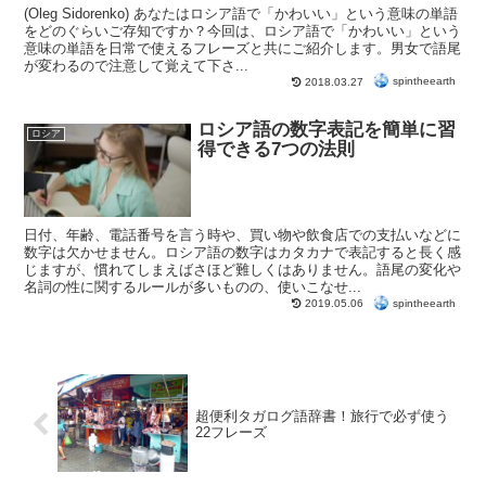
(Oleg Sidorenko) あなたはロシア語で「かわいい」という意味の単語
をどのぐらいご存知ですか？今回は、ロシア語で「かわいい」という
意味の単語を日常で使えるフレーズと共にご紹介します。男女で語尾
が変わるので注意して覚えて下さ...
spintheearth
2018.03.27
ロシア語の数字表記を簡単に習
ロシア
得できる7つの法則
日付、年齢、電話番号を言う時や、買い物や飲食店での支払いなどに
数字は欠かせません。ロシア語の数字はカタカナで表記すると長く感
じますが、慣れてしまえばさほど難しくはありません。語尾の変化や
名詞の性に関するルールが多いものの、使いこなせ...
spintheearth
2019.05.06
超便利タガログ語辞書！旅行で必ず使う
22フレーズ