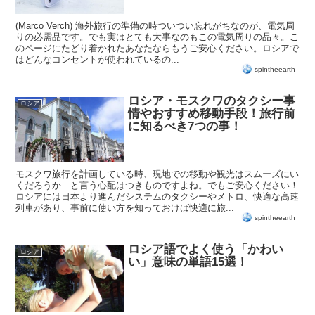
(Marco Verch) 海外旅行の準備の時ついつい忘れがちなのが、電気周
りの必需品です。でも実はとても大事なのもこの電気周りの品々。こ
のページにたどり着かれたあなたならもうご安心ください。ロシアで
はどんなコンセントが使われているの...
spintheearth
ロシア・モスクワのタクシー事
ロシア
情やおすすめ移動手段！旅行前
に知るべき7つの事！
モスクワ旅行を計画している時、現地での移動や観光はスムーズにい
くだろうか…と言う心配はつきものですよね。でもご安心ください！
ロシアには日本より進んだシステムのタクシーやメトロ、快適な高速
列車があり、事前に使い方を知っておけば快適に旅...
spintheearth
ロシア語でよく使う「かわい
ロシア
い」意味の単語15選！