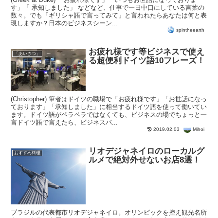
す」「 承知しました」 などなど、仕事で一日中口にしている言葉の
数々。でも「ギリシャ語で言ってみて」と言われたらあなたは何と表
現しますか？日本のビジネスシーン...
spintheearth
お疲れ様です等ビジネスで使え
「あいさつ」
る超便利ドイツ語10フレーズ！
(Christopher) 筆者はドイツの職場で「お疲れ様です」「お世話になっ
ております」「承知しました」に相当するドイツ語を使って働いてい
ます。ドイツ語がペラペラではなくても、ビジネスの場でちょっと一
言ドイツ語で言えたら、ビジネスパ...
Mihoi
2019.02.03
リオデジャネイロのローカルグ
おすすめ料理
ルメで絶対外せないお店8選！
ブラジルの代表都市リオデジャネイロ。オリンピックを控え観光名所