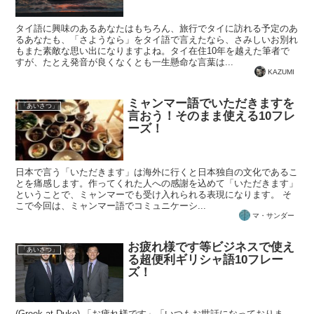
タイ語に興味のあるあなたはもちろん、旅行でタイに訪れる予定のあ
るあなたも、「さようなら」をタイ語で言えたなら、さみしいお別れ
もまた素敵な思い出になりますよね。タイ在住10年を越えた筆者で
すが、たとえ発音が良くなくとも一生懸命な言葉は...
KAZUMI
ミャンマー語でいただきますを
「あいさつ」
言おう！そのまま使える10フレ
ーズ！
日本で言う「いただきます」は海外に行くと日本独自の文化であるこ
とを痛感します。作ってくれた人への感謝を込めて「いただきます」
ということで、ミャンマーでも受け入れられる表現になります。 そ
こで今回は、ミャンマー語でコミュニケーシ...
マ・サンダー
お疲れ様です等ビジネスで使え
「あいさつ」
る超便利ギリシャ語10フレー
ズ！
(Greek at Duke) 「お疲れ様です」「いつもお世話になっておりま