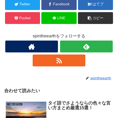
Twitter
Facebook
はてブ
Pocket
LINE
コピー
spintheearthをフォローする
spintheearth
合わせて読みたい
タイ語でさようならの色々な言
「あいさつ」
い方まとめ厳選15選！