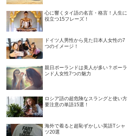
心に響くタイ語の名言・格言！人生に
役立つ15フレーズ！
ドイツ人男性から見た日本人女性の7
つのイメージ！
親日ポーランドは美人が多い？ポーラ
ンド人女性7つの魅力
ロシア語の超危険なスラングと使い方
要注意の単語15選！
海外で着ると超恥ずかしい英語Tシャ
ツ20選