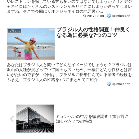
やレストランを探している方も多いのではないでしょうか？リオデジ
ャネイロはたくさんのレストランがありどこにしようか迷ってしまい
ますね。そこで今回はリオデジャネイロの地元民が...
spintheearth
2017.03.08
ブラジル人の性格調査！仲良く
ブラジル
なる為に必要な7つのコツ
あなたはブラジル人と聞いてどんなイメージでしょうか？ブラジルは
沢山の人種が混ざっていて国土も広いため、一概にどんな性格とは言
いがたいのですが、今回は、ブラジルに長年住んでいる筆者の経験を
ふまえ、ブラジル人の性格を7つにまとめてご紹介...
spintheearth
ミュンヘンの空港を徹底調査！旅行前に
知るべき７つの特徴