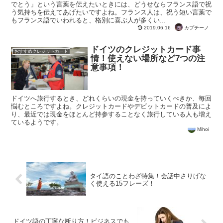
でとう」という言葉を伝えたいときには、どうせならフランス語で祝
う気持ちを伝えてあげたいですよね。フランス人は、祝う短い言葉で
もフランス語でいわれると、格別に喜ぶ人が多くい...
カプチーノ
2019.06.16
ドイツのクレジットカード事
おすすめクレジットカード
情！使えない場所など7つの注
意事項！
ドイツへ旅行するとき、どれくらいの現金を持っていくべきか、毎回
悩むところですよね。クレジットカードやデビットカードの普及によ
り、最近では現金をほとんど持参することなく旅行している人も増え
ているようです。
Mihoi
タイ語のことわざ特集！会話中さりげな
く使える15フレーズ！
ドイツ語の丁寧な断り方！ビジネスでも