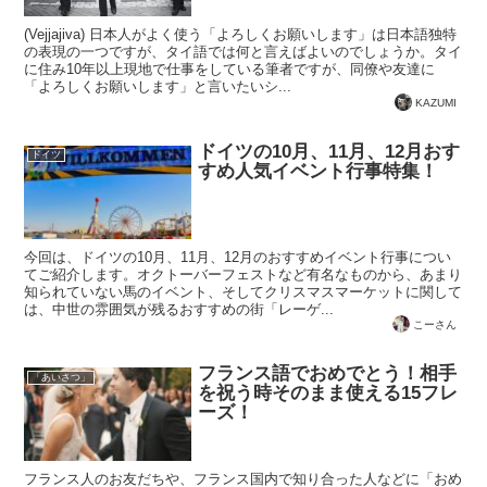
(Vejjajiva) 日本人がよく使う「よろしくお願いします」は日本語独特
の表現の一つですが、タイ語では何と言えばよいのでしょうか。タイ
に住み10年以上現地で仕事をしている筆者ですが、同僚や友達に
「よろしくお願いします」と言いたいシ...
KAZUMI
ドイツの10月、11月、12月おす
ドイツ
すめ人気イベント行事特集！
今回は、ドイツの10月、11月、12月のおすすめイベント行事につい
てご紹介します。オクトーバーフェストなど有名なものから、あまり
知られていない馬のイベント、そしてクリスマスマーケットに関して
は、中世の雰囲気が残るおすすめの街「レーゲ...
こーさん
フランス語でおめでとう！相手
「あいさつ」
を祝う時そのまま使える15フレ
ーズ！
フランス人のお友だちや、フランス国内で知り合った人などに「おめ