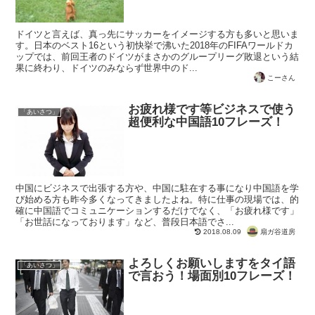
ドイツと言えば、真っ先にサッカーをイメージする方も多いと思いま
す。日本のベスト16という初快挙で沸いた2018年のFIFAワールドカ
ップでは、前回王者のドイツがまさかのグループリーグ敗退という結
果に終わり、ドイツのみならず世界中のド...
こーさん
お疲れ様です等ビジネスで使う
「あいさつ」
超便利な中国語10フレーズ！
中国にビジネスで出張する方や、中国に駐在する事になり中国語を学
び始める方も昨今多くなってきましたよね。特に仕事の現場では、的
確に中国語でコミュニケーションするだけでなく、「お疲れ様です」
「お世話になっております」など、普段日本語でさ...
扇ガ谷道房
2018.08.09
よろしくお願いしますをタイ語
「あいさつ」
で言おう！場面別10フレーズ！