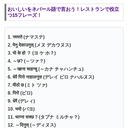
おいしいをネパール語で言おう！レストランで役立
つ15フレーズ！
1. नमस्ते (ナマステ)
2. मेनु देकाउनुस् (メヌ デカウヌス)
3. यो के हो ？ (ヨ ケ ホ？)
4. ～छ? (～ツァ？)
5. ～खाना चाहन्चु (～カナ チャハンチュ)
6. धेरै पिरो नाहालनुस (デレイ ピロ ナハルヌス)
7. मीठो छ (ミト ツァ)
8. पिरो (ピロ)
9. धेरै (デレィ)
10. भयो (バヨ)
11. थाप्ना सक्छ ? (タプナ ミルチャ？)
12. ～दिनुस् (～ディヌス)