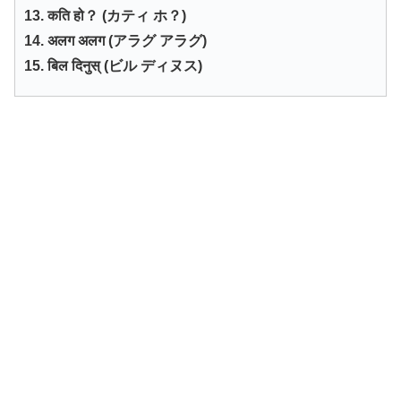
13. कति हो？ (カティ ホ？)
14. अलग अलग (アラグ アラグ)
15. बिल दिनुस् (ビル ディヌス)