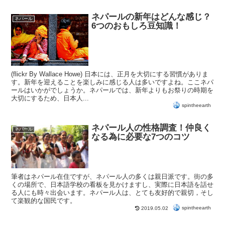
ネパールの新年はどんな感じ？
ネパール
6つのおもしろ豆知識！
(flickr By Wallace Howe) 日本には、正月を大切にする習慣がありま
す。新年を迎えることを楽しみに感じる人は多いですよね。ここネパ
ールはいかがでしょうか。ネパールでは、新年よりもお祭りの時期を
大切にするため、日本人...
spintheearth
ネパール人の性格調査！仲良く
ネパール
なる為に必要な7つのコツ
筆者はネパール在住ですが、ネパール人の多くは親日派です。街の多
くの場所で、日本語学校の看板を見かけますし、実際に日本語を話せ
る人にも時々出会います。ネパール人は、とても友好的で親切，そし
て楽観的な国民です。
spintheearth
2019.05.02