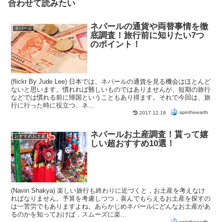
合わせて読みたい
ネパールの通貨や両替事情を徹
ネパール
底調査！旅行前に知りたい7つ
のポイント！
(flickr By Jude Lee) 日本では、ネパールの通貨を見る機会はほとんど
ないと思います。慣れれば難しいものではありませんが、短期の旅行
などでは慣れる前に帰国ということもあり得ます。それで今回は、旅
行に行った時に役立つ、ネ...
spintheearth
2017.12.18
ネパールお土産調査！貰って嬉
おすすめお土産
しい超おすすめ10選！
(Navin Shakya) 楽しい旅行も終わりに近づくと，お土産を考えなけ
ればなりません。予算を考慮しつつ，喜んでもらえるお土産を探すの
は一苦労でもありますよね。あらかじめネパールにどんなお土産があ
るのかを知っておけば，スムーズに楽...
spintheearth