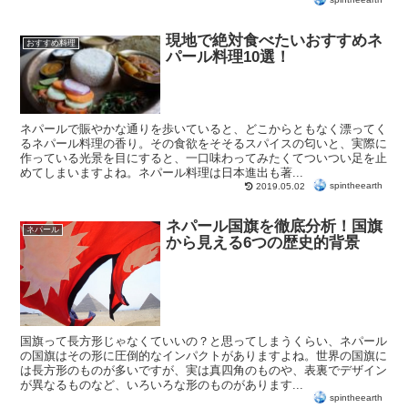
現地で絶対食べたいおすすめネ
おすすめ料理
パール料理10選！
ネパールで賑やかな通りを歩いていると、どこからともなく漂ってく
るネパール料理の香り。その食欲をそそるスパイスの匂いと、実際に
作っている光景を目にすると、一口味わってみたくてついつい足を止
めてしまいますよね。ネパール料理は日本進出も著...
spintheearth
2019.05.02
ネパール国旗を徹底分析！国旗
ネパール
から見える6つの歴史的背景
国旗って長方形じゃなくていいの？と思ってしまうくらい、ネパール
の国旗はその形に圧倒的なインパクトがありますよね。世界の国旗に
は長方形のものが多いですが、実は真四角のものや、表裏でデザイン
が異なるものなど、いろいろな形のものがあります...
spintheearth