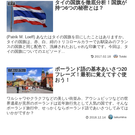
タイの国旗を徹底分析！国旗が
タイ
持つ6つの秘密とは？
(Patrik M. Loeff) あなたはタイの国旗を目にしたことはありますか。
タイの国旗は、赤、白、紺のトリコロールカラーでお馴染みのフラン
スの国旗と同じ配色で、洗練されたおしゃれな印象です。今回は、タ
イの国旗についてのエピソード...
Tokiki
2017.02.18
ポーランド語の基本あいさつ20
「あいさつ」
フレーズ！最初に覚えてすぐ使
おう！
ワルシャワやクラクフなどの美しい街並み、アウシュビッツなどの世
界遺産が見所のポーランドは近年旅行先として人気の国です。そんな
ポーランド旅行中、せっかくならポーランド語であいさつしてみては
いかがですか？
takumina
2018.12.14