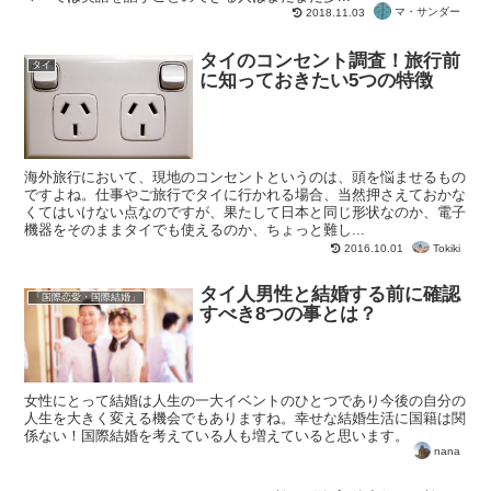
マ・サンダー
2018.11.03
タイのコンセント調査！旅行前
タイ
に知っておきたい5つの特徴
海外旅行において、現地のコンセントというのは、頭を悩ませるもの
ですよね。仕事やご旅行でタイに行かれる場合、当然押さえておかな
くてはいけない点なのですが、果たして日本と同じ形状なのか、電子
機器をそのままタイでも使えるのか、ちょっと難し...
Tokiki
2016.10.01
タイ人男性と結婚する前に確認
「国際恋愛・国際結婚」
すべき8つの事とは？
女性にとって結婚は人生の一大イベントのひとつであり今後の自分の
人生を大きく変える機会でもありますね。幸せな結婚生活に国籍は関
係ない！国際結婚を考えている人も増えていると思います。
nana