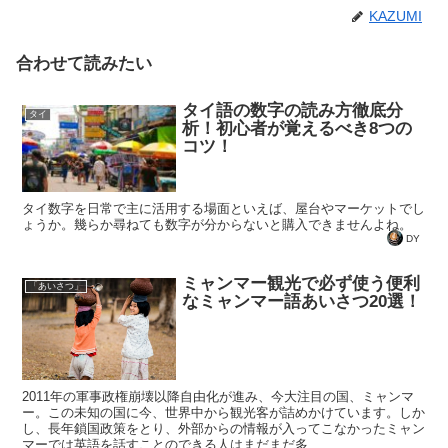
KAZUMI
合わせて読みたい
タイ語の数字の読み方徹底分
タイ
析！初心者が覚えるべき8つの
コツ！
タイ数字を日常で主に活用する場面といえば、屋台やマーケットでし
ょうか。幾らか尋ねても数字が分からないと購入できませんよね。
DY
ミャンマー観光で必ず使う便利
「あいさつ」
なミャンマー語あいさつ20選！
2011年の軍事政権崩壊以降自由化が進み、今大注目の国、ミャンマ
ー。この未知の国に今、世界中から観光客が詰めかけています。しか
し、長年鎖国政策をとり、外部からの情報が入ってこなかったミャン
マーでは英語を話すことのできる人はまだまだ多...