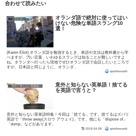
合わせて読みたい
オランダ語で絶対に使ってはい
「スラング」
けない危険な単語スラング10
選！
(Karen Eliot) オランダ語を勉強するとき、単語や文法は教科書から学
べますが、汚い言葉、いわゆるスラングは知ることが難しいですよ
ね。オランダへ行ったら現地でぜひオランダ語で会話したいところで
すが、日本語と同じように、オランダ...
spintheearth
意外と知らない英単語！捨てる
「意外と知らない英単語」
を英語で言うと？
意外と知らない英単語特集！今回は「捨てる」です。捨てるはズバリ
英語で「throw away(スロウ アウェイ)」です。他にも「dispose of」
「dump」などがあります。
spintheearth
2019.04.08