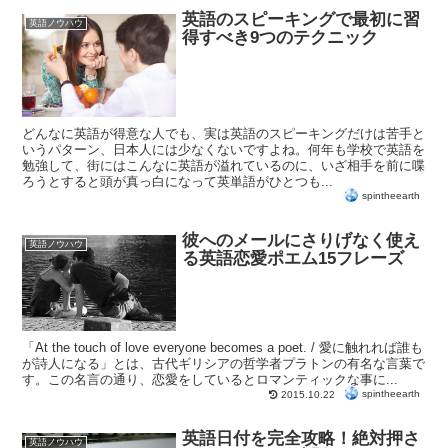
英語のスピーキングで最初に習
英語ノウハウ
得すべき9つのテクニック
どんなに英語が得意な人でも、実は英語のスピーキングだけは苦手と
いうパターン、日本人には少なくないですよね。何年も学校で英語を
勉強して、街にはこんなに英語が溢れているのに、いざ相手を前に喋
ろうとすると頭が真っ白になって英単語がひとつも...
spintheearth
彼へのメールにさりげなく使え
英語ノウハウ
る英語恋愛ポエム15フレーズ
「At the touch of love everyone becomes a poet. / 愛に触れれば誰も
が詩人になる」とは、古代ギリシアの哲学者プラトンの有名な言葉で
す。この名言の通り、恋愛をしているとロマンティックな事に...
spintheearth
2015.10.22
英語日付を完全攻略！絶対押さ
英語ノウハウ