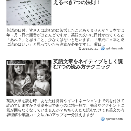
えるべき7つの法則！
英語の日付、皆さんは読むのに苦労したことありませんか？日本では
年→月→日の順番がほとんどですが、英語の文中に日付が出てくると
「あれ？」と思うこと、少なくはないと思います。「単純に日本と逆
に読めばいい」と思っていたら注意が必要ですし、曜日...
spintheearth
2018.02.21
英語文章をネイティブらしく読
英語ノウハウ
む7つの読み方テクニック
英語文章を読む時、あなたは発音やイントネーションまで気を付けて
読めていますか？英語を目で追うのに精一杯で、発音やアクセントに
気が回らなくなっていませんか？もちろんただ読むだけでも英文の内
容理解や単語力・文法力のアップは十分狙えますが...
spintheearth