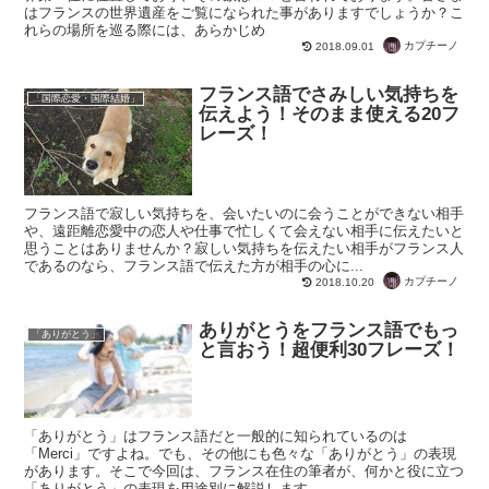
はフランスの世界遺産をご覧になられた事がありますでしょうか？こ
れらの場所を巡る際には、あらかじめ
カプチーノ
2018.09.01
フランス語でさみしい気持ちを
「国際恋愛・国際結婚」
伝えよう！そのまま使える20フ
レーズ！
フランス語で寂しい気持ちを、会いたいのに会うことができない相手
や、遠距離恋愛中の恋人や仕事で忙しくて会えない相手に伝えたいと
思うことはありませんか？寂しい気持ちを伝えたい相手がフランス人
であるのなら、フランス語で伝えた方が相手の心に...
カプチーノ
2018.10.20
ありがとうをフランス語でもっ
「ありがとう」
と言おう！超便利30フレーズ！
「ありがとう」はフランス語だと一般的に知られているのは
「Merci」ですよね。でも、その他にも色々な「ありがとう」の表現
があります。そこで今回は、フランス在住の筆者が、何かと役に立つ
「ありがとう」の表現を用途別に解説します。