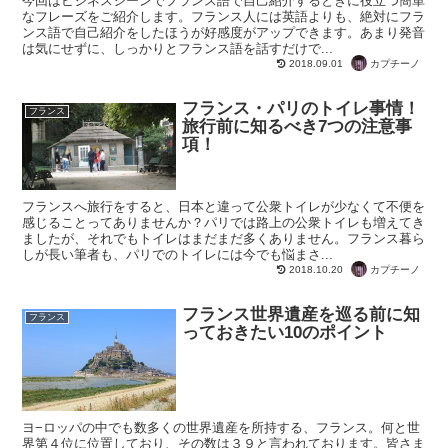
今回はビジネスシーンでフランス語で自己紹介するときに役立つ簡単
なフレーズをご紹介します。フランス人には英語よりも、絶対にフラ
ンス語で自己紹介をしたほうが好感度がアップできます。あまり発音
は気にせずに、しっかりとフランス語を話すだけで...
カプチーノ
2018.09.01
フランス・パリのトイレ事情！
フランス
旅行前に知るべき7つの注意事
項！
フランスへ旅行をすると、日本と違って公衆トイレが少なくて不便を
感じることってありませんか？パリでは路上の公衆トイレも増えてき
ましたが、それでもトイレはまだまだ多くありません。フランス暮ら
しが長い筆者も、パリでのトイレには今でも悩まさ...
カプチーノ
2018.10.20
フランス世界遺産を巡る前に知
フランス
っておきたい10のポイント
ヨ−ロッパの中でも数多くの世界遺産を所持する、フランス。何と世
界第４位に位置しており、その数は３９と言われております。皆さま