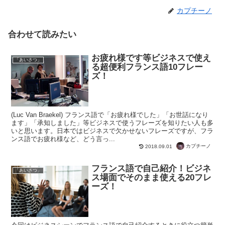
カプチーノ
合わせて読みたい
お疲れ様です等ビジネスで使え
「あいさつ」
る超便利フランス語10フレー
ズ！
(Luc Van Braekel) フランス語で「お疲れ様でした」「お世話になり
ます」「承知しました」等ビジネスで使うフレーズを知りたい人も多
いと思います。日本ではビジネスで欠かせないフレーズですが、フラ
ンス語でお疲れ様など、どう言っ...
カプチーノ
2018.09.01
フランス語で自己紹介！ビジネ
「あいさつ」
ス場面でそのまま使える20フレ
ーズ！