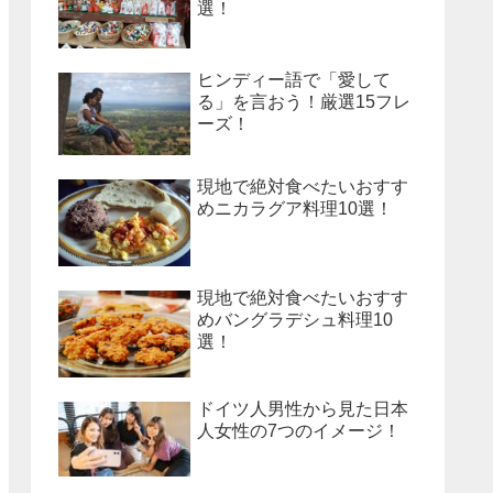
選！
ヒンディー語で「愛して
る」を言おう！厳選15フレ
ーズ！
現地で絶対食べたいおすす
めニカラグア料理10選！
現地で絶対食べたいおすす
めバングラデシュ料理10
選！
ドイツ人男性から見た日本
人女性の7つのイメージ！