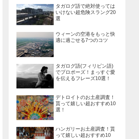
タガログ語で絶対使っては
いけない超危険スラング20
選
ウィーンの空港をもっと快
適に過ごせる7つのコツ
タガログ語(フィリピン語)
でプロポーズ！まっすぐ愛
を伝えるフレーズ10選！
デトロイトのお土産調査！
貰って嬉しい超おすすめ10
選！
ハンガリーお土産調査！貰
って嬉しい超おすすめ10