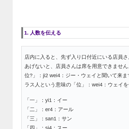
1. 人数を伝える
店内に入ると、先ず入り口付近にいる店員さ
あげないと、店員さんは席を用意できません
位?」：ji2 wei4：ジー・ウェイと聞い
ラス人という意味の「位」：wei4：ウェイ
「一」：yi1：イー
「二」：er4：アール
「三」：san1：サン
「四」：si4：スー