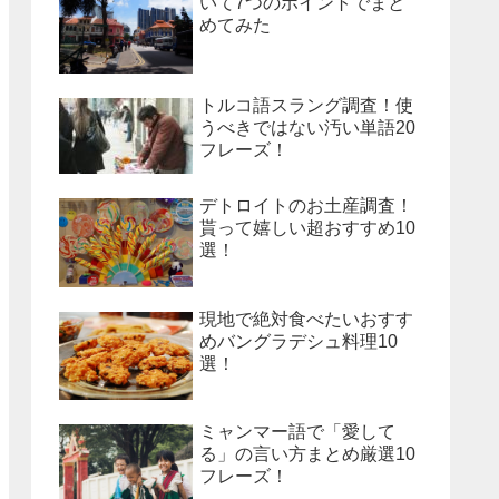
いて7つのポイントでまと
めてみた
トルコ語スラング調査！使
うべきではない汚い単語20
フレーズ！
デトロイトのお土産調査！
貰って嬉しい超おすすめ10
選！
現地で絶対食べたいおすす
めバングラデシュ料理10
選！
ミャンマー語で「愛して
る」の言い方まとめ厳選10
フレーズ！