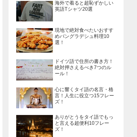
海外で着ると超恥ずかしい
英語Tシャツ20選
現地で絶対食べたいおすす
めバングラデシュ料理10
選！
ドイツ語で住所の書き方！
絶対押さえるべき7つのル
ール！
心に響くタイ語の名言・格
言！人生に役立つ15フレー
ズ！
ありがとうをタイ語でもっ
と言える超便利10フレー
ズ！