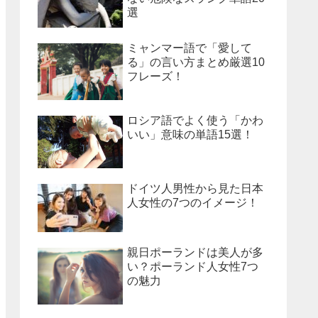
選
ミャンマー語で「愛して
る」の言い方まとめ厳選10
フレーズ！
ロシア語でよく使う「かわ
いい」意味の単語15選！
ドイツ人男性から見た日本
人女性の7つのイメージ！
親日ポーランドは美人が多
い？ポーランド人女性7つ
の魅力