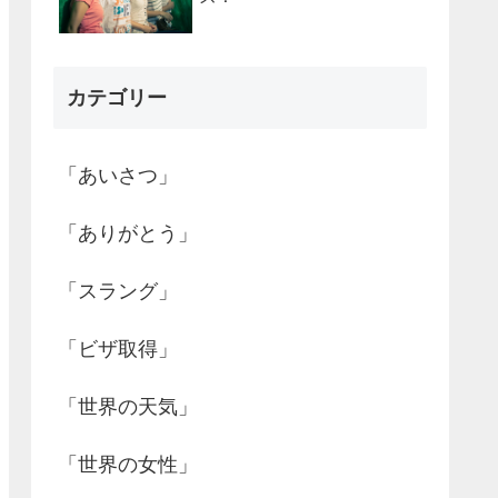
カテゴリー
「あいさつ」
「ありがとう」
「スラング」
「ビザ取得」
「世界の天気」
「世界の女性」