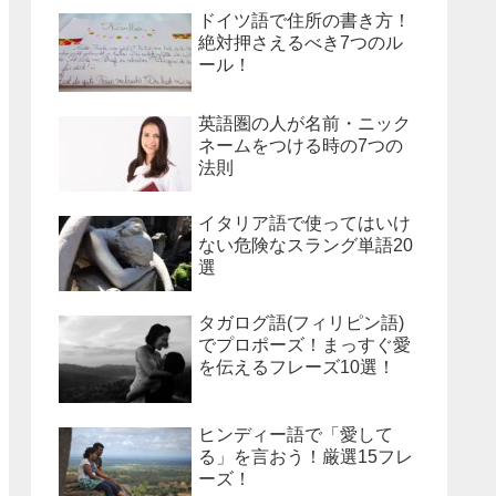
ドイツ語で住所の書き方！
絶対押さえるべき7つのル
ール！
英語圏の人が名前・ニック
ネームをつける時の7つの
法則
イタリア語で使ってはいけ
ない危険なスラング単語20
選
タガログ語(フィリピン語)
でプロポーズ！まっすぐ愛
を伝えるフレーズ10選！
ヒンディー語で「愛して
る」を言おう！厳選15フレ
ーズ！