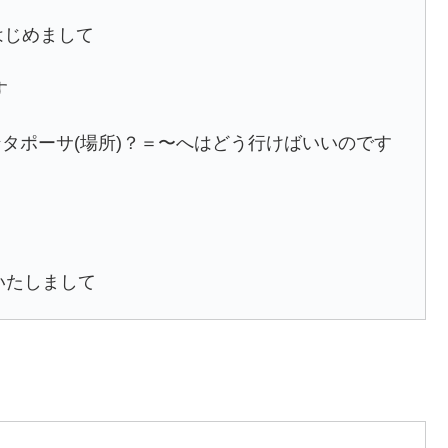
、はじめまして
す
パーノプムンタポーサ(場所)？＝〜へはどう行けばいいのです
ういたしまして