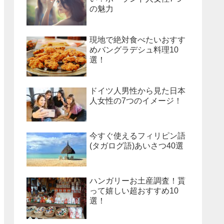
の魅力
現地で絶対食べたいおすす
めバングラデシュ料理10
選！
ドイツ人男性から見た日本
人女性の7つのイメージ！
今すぐ使えるフィリピン語
(タガログ語)あいさつ40選
ハンガリーお土産調査！貰
って嬉しい超おすすめ10
選！