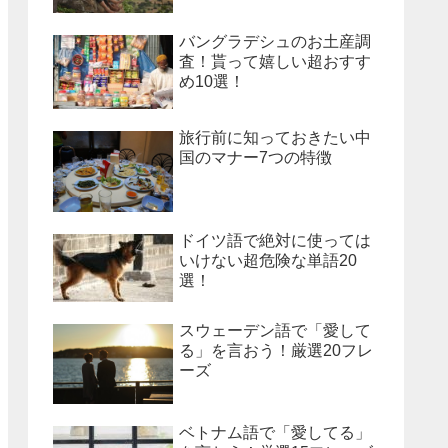
バングラデシュのお土産調
査！貰って嬉しい超おすす
め10選！
旅行前に知っておきたい中
国のマナー7つの特徴
ドイツ語で絶対に使っては
いけない超危険な単語20
選！
スウェーデン語で「愛して
る」を言おう！厳選20フレ
ーズ
ベトナム語で「愛してる」