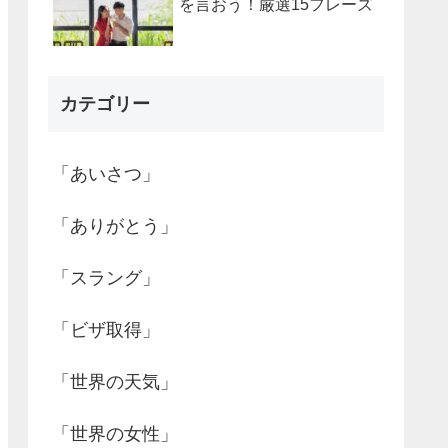
を言おう！厳選15フレーズ
カテゴリー
「あいさつ」
「ありがとう」
「スラング」
「ビザ取得」
「世界の天気」
「世界の女性」