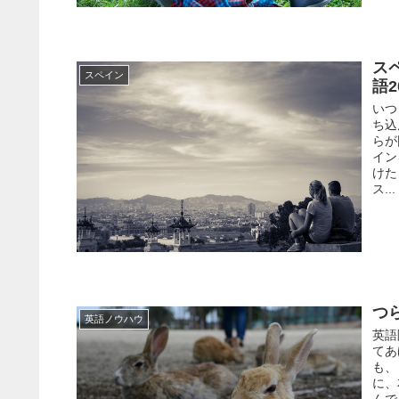
ス
スペイン
語2
いつ
ち込
らが
イン
けた
ス...
つ
英語ノウハウ
英語
てあ
も、
に、
んで