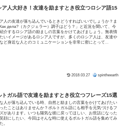
シア人大好き！友達を励ますとき役立つロシア語15
！
ア人の友達が落ち込んでいるときどうすればいいでしょうか？ま
Как дела?（カクジェラー）調子はどう？」と近況を聞いて、今
紹介するロシア語の励ましの言葉をかけてあげましょう。無表情
たいイメージがあるロシア人ですが、多くのロシア人は、友達や
など身近な人とのコミュニケーションを非常に密にとって...
2018.03.27
spintheearth
゚ルトガル語で友達を励ますとき役立つフレーズ15選
な人が落ち込んでいる時、自然と励ましの言葉をかけてあげたい
ったことはありませんか？ポルトガル語にも相手を元気づけるフ
ズがあります。いつも陽気な彼に戻ってほしい、お世話になった
笑顔にしたい、今回はそんな時に使えるポルトガル語を集めてみ
た。