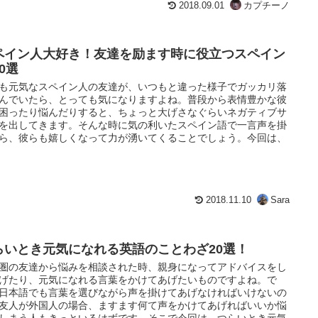
2018.09.01
カプチーノ
ペイン人大好き！友達を励ます時に役立つスペイン
0選
も元気なスペイン人の友達が、いつもと違った様子でガッカリ落
んでいたら、とっても気になりますよね。普段から表情豊かな彼
困ったり悩んだりすると、ちょっと大げさなぐらいネガティブサ
を出してきます。そんな時に気の利いたスペイン語で一言声を掛
ら、彼らも嬉しくなって力が湧いてくることでしょう。今回は、
2018.11.10
Sara
らいとき元気になれる英語のことわざ20選！
圏の友達から悩みを相談された時、親身になってアドバイスをし
げたり、元気になれる言葉をかけてあげたいものですよね。で
日本語でも言葉を選びながら声を掛けてあげなければいけないの
友人が外国人の場合、ますます何て声をかけてあげればいいか悩
しまう人もきっといるはずです。そこで今回は、つらいとき元気