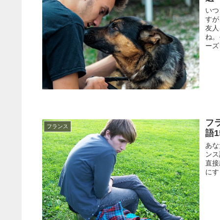
いつ
すが
友人
ね。
ーズ
フ
フランス
語
あな
ンス
直接
にす