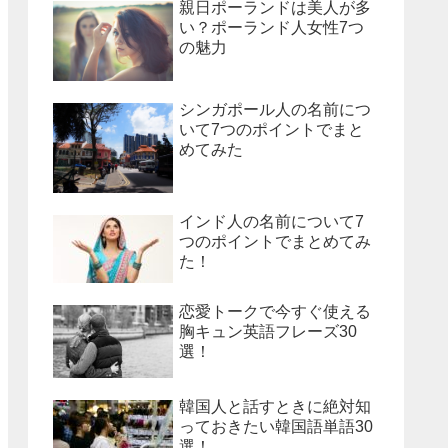
親日ポーランドは美人が多
い？ポーランド人女性7つ
の魅力
シンガポール人の名前につ
いて7つのポイントでまと
めてみた
インド人の名前について7
つのポイントでまとめてみ
た！
恋愛トークで今すぐ使える
胸キュン英語フレーズ30
選！
韓国人と話すときに絶対知
っておきたい韓国語単語30
選！