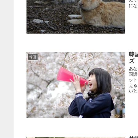
にな.
韓
韓国
ズ
あな
国語
ット
える
いと