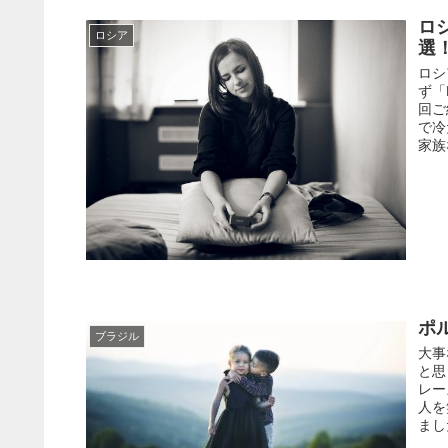
ロ
ロシア
選
ロシ
ず「
回ご
で冷
家族
ホ
ブラジル
大事
と思
レー
人を
まし