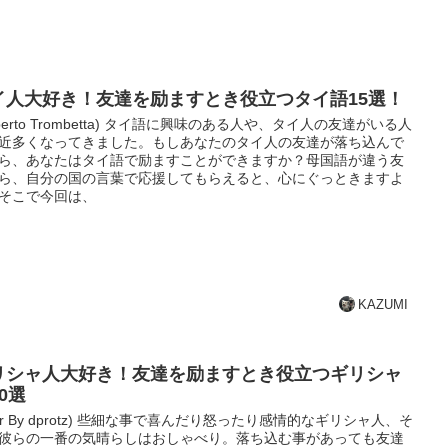
イ人大好き！友達を励ますとき役立つタイ語15選！
oberto Trombetta) タイ語に興味のある人や、タイ人の友達がいる人
近多くなってきました。もしあなたのタイ人の友達が落ち込んで
ら、あなたはタイ語で励ますことができますか？母国語が違う友
ら、自分の国の言葉で応援してもらえると、心にぐっときますよ
そこで今回は、
KAZUMI
リシャ人大好き！友達を励ますとき役立つギリシャ
0選
lickr By dprotz) 些細な事で喜んだり怒ったり感情的なギリシャ人、そ
彼らの一番の気晴らしはおしゃべり。落ち込む事があっても友達