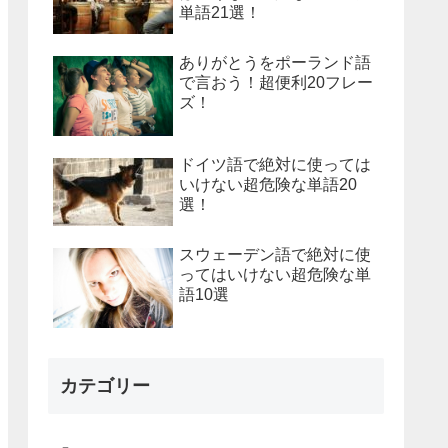
単語21選！
ありがとうをポーランド語
で言おう！超便利20フレー
ズ！
ドイツ語で絶対に使っては
いけない超危険な単語20
選！
スウェーデン語で絶対に使
ってはいけない超危険な単
語10選
カテゴリー