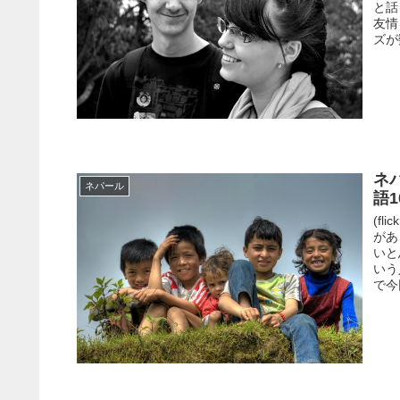
と話
友情
ズが
ネ
ネパール
語1
(fl
があ
いと
いう
で今