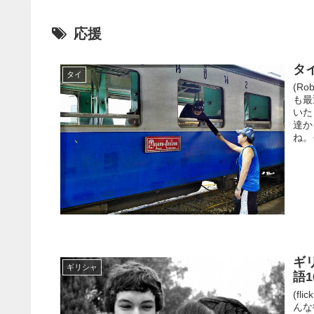
応援
タ
タイ
(R
も最
いた
達か
ね。
ギ
ギリシャ
語1
(f
んな