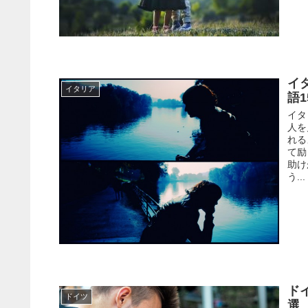
イ
イタリア
語
イタ
人を
れる
て励
助け
う...
ト
ドイツ
選