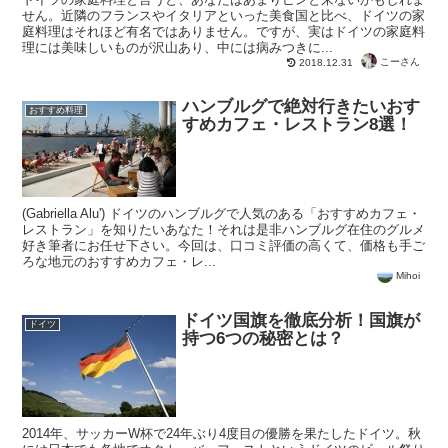
せん。近隣のフランスやイタリアといった美食国と比べ、ドイツの家
庭料理はそれほど有名ではありません。ですが、実はドイツの家庭料
理には美味しいものが沢山あり、中には病みつきに...
こーさん
2018.12.31
ハンブルグで絶対行きたいおす
おすすめ料理
すめカフェ・レストラン8選！
(Gabriella Alu') ドイツのハンブルグで人気のある「おすすめカフェ・
レストラン」を知りたいあなた！それは是非ハンブルグ在住のグルメ
好き筆者にお任せ下さい。今回は、口コミ評価の高くて、価格も手ご
ろな地元のおすすめカフェ・レ...
Mihoi
ドイツ国旗を徹底分析！国旗が
ドイツ
持つ6つの秘密とは？
2014年、サッカーW杯で24年ぶり4度目の優勝を果たしたドイツ。秋