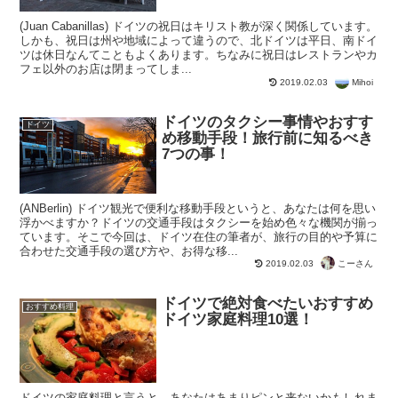
(Juan Cabanillas) ドイツの祝日はキリスト教が深く関係しています。
しかも、祝日は州や地域によって違うので、北ドイツは平日、南ドイ
ツは休日なんてこともよくあります。ちなみに祝日はレストランやカ
フェ以外のお店は閉まってしま...
Mihoi
2019.02.03
ドイツのタクシー事情やおすす
ドイツ
め移動手段！旅行前に知るべき
7つの事！
(ANBerlin) ドイツ観光で便利な移動手段というと、あなたは何を思い
浮かべますか？ドイツの交通手段はタクシーを始め色々な機関が揃っ
ています。そこで今回は、ドイツ在住の筆者が、旅行の目的や予算に
合わせた交通手段の選び方や、お得な移...
こーさん
2019.02.03
ドイツで絶対食べたいおすすめ
おすすめ料理
ドイツ家庭料理10選！
ドイツの家庭料理と言うと、あなたはあまりピンと来ないかもしれま