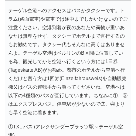
テーゲル空港へのアクセスはバスかタクシーです。ト
ラム(路面電車)や電車では途中までしかいけないのでご
注意ください。空港到着が夜のあなたや荷物が重いあ
なたは無理をせず、タクシーでホテルまで直行するの
もお勧めです。タクシー代もそんなに高くはありませ
んよ。テーゲル空港はベルリンのB区間に位置してい
る為、観光してから空港へ行くという方には1日券
(Tageskarte AB)がお勧め。都市のホテルから空港へ行
くだけと言う方は1回券(Einzelfahrausweis)を自動販売
機又はバスの運転手から買ってくださいね。空港へは
以下の4種類のバスが直行しています。ちなみに①、②
はエクスプレスバス。停車駅が少ないので③、④より
も早く空港に着きます。
①TXL バス (アレクサンダープラッツ駅～テーゲル空
港)