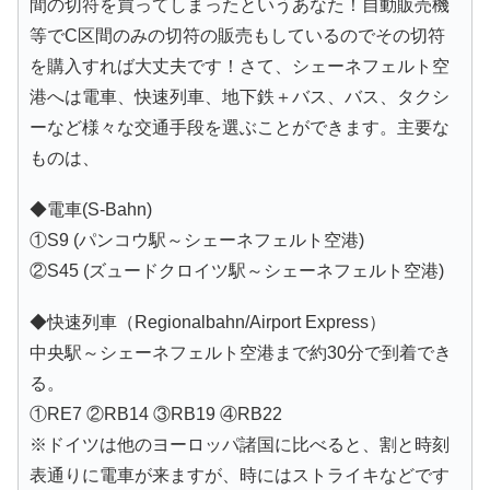
間の切符を買ってしまったというあなた！自動販売機
等でC区間のみの切符の販売もしているのでその切符
を購入すれば大丈夫です！さて、シェーネフェルト空
港へは電車、快速列車、地下鉄＋バス、バス、タクシ
ーなど様々な交通手段を選ぶことができます。主要な
ものは、
◆電車(S-Bahn)
①S9 (パンコウ駅～シェーネフェルト空港)
②S45 (ズュードクロイツ駅～シェーネフェルト空港)
◆快速列車（Regionalbahn/Airport Express）
中央駅～シェーネフェルト空港まで約30分で到着でき
る。
①RE7 ②RB14 ③RB19 ④RB22
※ドイツは他のヨーロッパ諸国に比べると、割と時刻
表通りに電車が来ますが、時にはストライキなどです