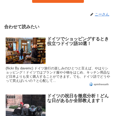
こーさん
合わせて読みたい
ドイツでショッピングするとき
ドイツ
役立つドイツ語10選！
(flickr By davemc) ドイツ旅行の楽しみのひとつと言えば、やはりシ
ョッピング！ドイツではブランド服や小物をはじめ、キッチン用品な
ど日本よりも安く購入することができます。でも、ドイツ語でどうや
って買えばいいの？と心配して...
spintheearth
ドイツの祝日を徹底分析！どん
ドイツ
な日があるか全部教えます！