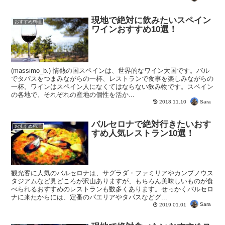
現地で絶対に飲みたいスペイン
おすすめ料理
ワインおすすめ10選！
(massimo_b.) 情熱の国スペインは、世界的なワイン大国です。バル
でタパスをつまみながらの一杯、レストランで食事を楽しみながらの
一杯。ワインはスペイン人になくてはならない飲み物です。スペイン
の各地で、それぞれの産地の個性を活か...
Sara
2018.11.10
バルセロナで絶対行きたいおす
おすすめ料理
すめ人気レストラン10選！
観光客に人気のバルセロナは、サグラダ・ファミリアやカンプノウス
タジアムなど見どころが沢山ありますが、もちろん美味しいものが食
べられるおすすめのレストランも数多くあります。せっかくバルセロ
ナに来たからには、定番のパエリアやタパスなどグ...
Sara
2019.01.01