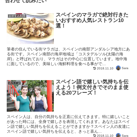
合わせて読みたい
スペインのマラガで絶対行きた
おすすめ料理
いおすすめ人気レストラン10
選！
筆者の住んでいる街マラガは、スペインの南部アンダルシア地方にあ
る街です。スペイン南部の海岸地域は「コスタデルソル(太陽の海
岸)」と呼ばれており、マラガはその中心に位置しています。地中海
に面しているので、美味しい海鮮料理を食べる事がで...
Sara
2018.11.10
スペイン語で嬉しい気持ちを伝
スペイン
えよう！例文付きでそのまま使
える20フレーズ！
スペイン人は、自分の気持ちを正直に伝えてきます。特に嬉しいこと
があった時には、全身で嬉しさを表現してくれます。あなたはスペイ
ン語で嬉しい気持ちを伝えることができますか？スペイン人の友達に
スペイン語で嬉しい気持ちを伝えると、きっと喜ん...
Sara
2018.11.10