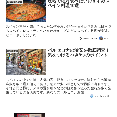
現地で絶対食べたいおすすめス
おすすめ料理
ペイン料理10選！
スペイン料理と聞いてあなたは何を思い浮かべますか？最近は日本で
もスペインレストランやバルが増え、どんどんスペイン料理が身近に
なってきましたよね。
Sara
2019.05.25
バルセロナの治安を徹底調査！
スペイン
気をつけるべき8つのポイント
スペインの中でも特に人気の高い都市、バルセロナ。海外からの観光
客数も年々増加傾向にあり、魅力の多い町として世界的に有名です。
それと同じ様に、スリや置き引きなどの観光客を狙った犯行が多く発
生しているのも現実です。あなたのバルセロナ滞在...
spintheearth