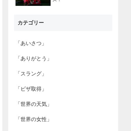
カテゴリー
「あいさつ」
「ありがとう」
「スラング」
「ビザ取得」
「世界の天気」
「世界の女性」