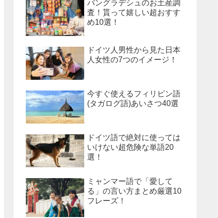
バングラデシュのお土産調
査！貰って嬉しい超おすす
め10選！
ドイツ人男性から見た日本
人女性の7つのイメージ！
今すぐ使えるフィリピン語
(タガログ語)あいさつ40選
ドイツ語で絶対に使っては
いけない超危険な単語20
選！
ミャンマー語で「愛して
る」の言い方まとめ厳選10
フレーズ！