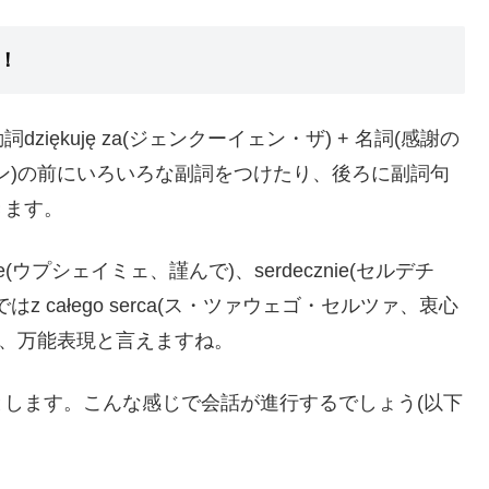
本！
ękuję za(ジェンクーイェン・ザ) + 名詞(感謝の
ーイェン)の前にいろいろな副詞をつけたり、後ろに副詞句
きます。
ie(ウプシェイミェ、謹んで)、serdecznie(セルデチ
 całego serca(ス・ツァウェゴ・セルツァ、衷心
ン)は、万能表現と言えますね。
します。こんな感じで会話が進行するでしょう(以下
。