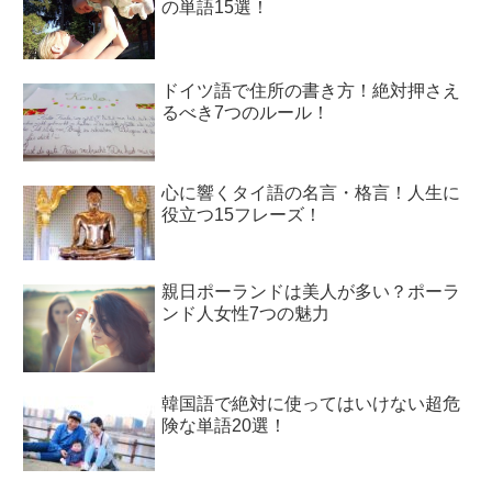
の単語15選！
ドイツ語で住所の書き方！絶対押さえ
るべき7つのルール！
心に響くタイ語の名言・格言！人生に
役立つ15フレーズ！
親日ポーランドは美人が多い？ポーラ
ンド人女性7つの魅力
韓国語で絶対に使ってはいけない超危
険な単語20選！