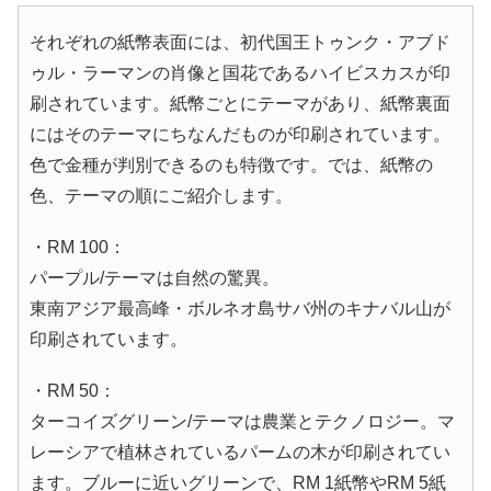
それぞれの紙幣表面には、初代国王トゥンク・アブド
ゥル・ラーマンの肖像と国花であるハイビスカスが印
刷されています。紙幣ごとにテーマがあり、紙幣裏面
にはそのテーマにちなんだものが印刷されています。
色で金種が判別できるのも特徴です。では、紙幣の
色、テーマの順にご紹介します。
・RM 100：
パープル/テーマは自然の驚異。
東南アジア最高峰・ボルネオ島サバ州のキナバル山が
印刷されています。
・RM 50：
ターコイズグリーン/テーマは農業とテクノロジー。マ
レーシアで植林されているパームの木が印刷されてい
ます。ブルーに近いグリーンで、RM 1紙幣やRM 5紙