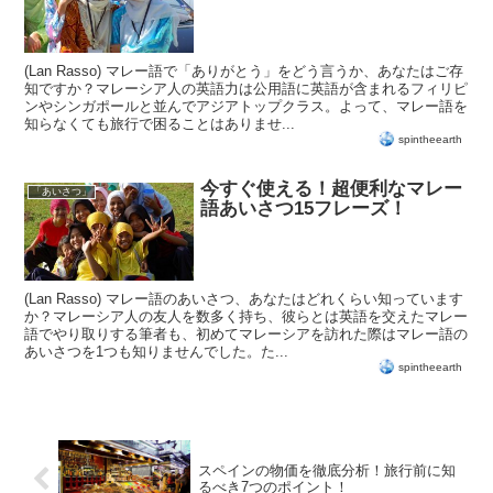
(Lan Rasso) マレー語で「ありがとう」をどう言うか、あなたはご存
知ですか？マレーシア人の英語力は公用語に英語が含まれるフィリピ
ンやシンガポールと並んでアジアトップクラス。よって、マレー語を
知らなくても旅行で困ることはありませ...
spintheearth
今すぐ使える！超便利なマレー
「あいさつ」
語あいさつ15フレーズ！
(Lan Rasso) マレー語のあいさつ、あなたはどれくらい知っています
か？マレーシア人の友人を数多く持ち、彼らとは英語を交えたマレー
語でやり取りする筆者も、初めてマレーシアを訪れた際はマレー語の
あいさつを1つも知りませんでした。た...
spintheearth
スペインの物価を徹底分析！旅行前に知
るべき7つのポイント！