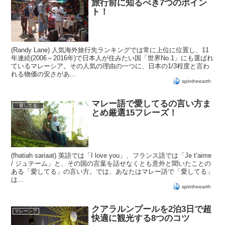
旅行前に知るべき7つのポイン
ト！
(Randy Lane) 人気海外旅行先ランキングでは常に上位に位置し、11
年連続(2006～2016年)で日本人が住みたい国「世界No.1」にも選ばれ
ているマレーシア。その人気の理由の一つに、日本の1/3程度と言わ
れる物価の安さがあ...
spintheearth
マレー語で愛してるの言い方ま
「愛してる」
とめ厳選15フレーズ！
(fhatiah sariaat) 英語では「I love you」、フランス語では「Je t’aime
/ ジュテーム」と、その国の言葉を話せなくとも意外と聞いたことの
ある「愛してる」の言い方。では、あなたはマレー語で「愛してる」
は...
spintheearth
クアラルンプールを2泊3日で超
マレーシア
快適に観光する8つのコツ