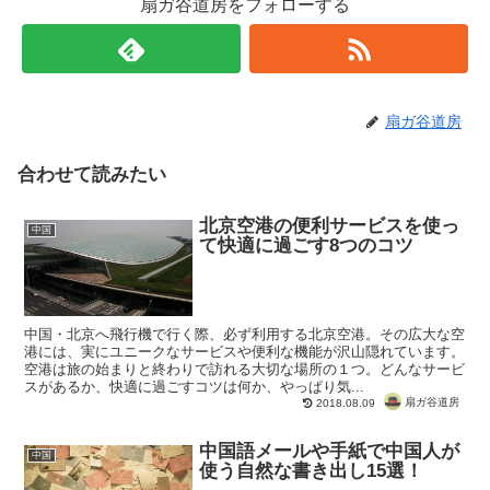
扇ガ谷道房をフォローする
扇ガ谷道房
合わせて読みたい
北京空港の便利サービスを使っ
中国
て快適に過ごす8つのコツ
中国・北京へ飛行機で行く際、必ず利用する北京空港。その広大な空
港には、実にユニークなサービスや便利な機能が沢山隠れています。
空港は旅の始まりと終わりで訪れる大切な場所の１つ。どんなサービ
スがあるか、快適に過ごすコツは何か、やっぱり気...
扇ガ谷道房
2018.08.09
中国語メールや手紙で中国人が
中国
使う自然な書き出し15選！