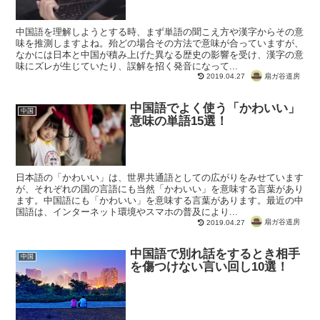
中国語を理解しようとする時、まず単語の聞こえ方や漢字からその意
味を推測しますよね。殆どの場合その方法で意味が合っていますが、
なかには日本と中国が積み上げた異なる歴史の影響を受け、漢字の意
味にズレが生じていたり、誤解を招く発音になって...
扇ガ谷道房
2019.04.27
中国語でよく使う「かわいい」
中国
意味の単語15選！
日本語の「かわいい」は、世界共通語としての広がりをみせています
が、それぞれの国の言語にも当然「かわいい」を意味する言葉があり
ます。中国語にも「かわいい」を意味する言葉があります。最近の中
国語は、インターネット環境やスマホの普及により...
扇ガ谷道房
2019.04.27
中国語で別れ話をするとき相手
中国
を傷つけない言い回し10選！