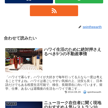
spintheearth
合わせて読みたい
ハワイ生活のために絶対押さえ
アメリカ
るべき5つの不動産事情
「ハワイで暮らす」ハワイが大好きで毎年行ってる人なら一度は考え
ることですよね。ハワイは過ごしやすい気候の上、治安も良く、日本
語だけでもある程度生活可能で、移住、長期滞在に向いています。留
学、仕事、あるいは退職後の生活をハワイで過ごす...
spintheearth
2014.08.26
ニューヨーク在住者に聞く現地
アメリカ
のおすすめ人気レストラン10