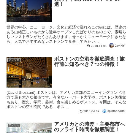
選！
世界の中心、ニューヨーク。文化と経済で溢れるこの街には、歴史の
ある由緒正しいものから近年オープンしたばかりのものまで、素晴ら
しいレストランがたくさんあります。せっかくニューヨークにきたな
ら、人気でおすすめなレストランで食事してみたい...
Jay NY
2018.11.01
ボストンの空港を徹底調査！旅
アメリカ
行前に知るべき７つの特徴！
(David Brossard) ボストンは、アメリカ東部のニューイングランド地
方で最も大きな都市です。有名なハーバード大学や、ボストン美術館
もあり、歴史、学問、芸術、食を楽しめるボストン。今回は、そんな
ボストンの空の玄関である、ボス...
spintheearth
2018.04.09
アメリカとの時差・主要都市へ
アメリカ
のフライト時間を徹底調査！