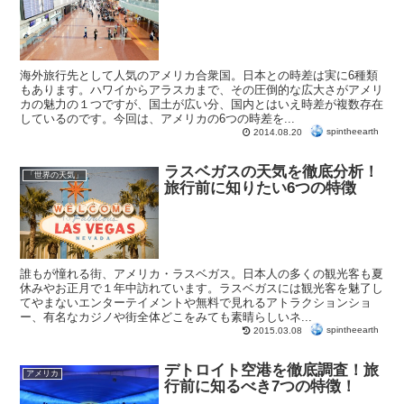
海外旅行先として人気のアメリカ合衆国。日本との時差は実に6種類
もあります。ハワイからアラスカまで、その圧倒的な広大さがアメリ
カの魅力の１つですが、国土が広い分、国内とはいえ時差が複数存在
しているのです。今回は、アメリカの6つの時差を...
spintheearth
2014.08.20
ラスベガスの天気を徹底分析！
「世界の天気」
旅行前に知りたい6つの特徴
誰もが憧れる街、アメリカ・ラスベガス。日本人の多くの観光客も夏
休みやお正月で１年中訪れています。ラスベガスには観光客を魅了し
てやまないエンターテイメントや無料で見れるアトラクションショ
ー、有名なカジノや街全体どこをみても素晴らしいネ...
spintheearth
2015.03.08
デトロイト空港を徹底調査！旅
アメリカ
行前に知るべき7つの特徴！