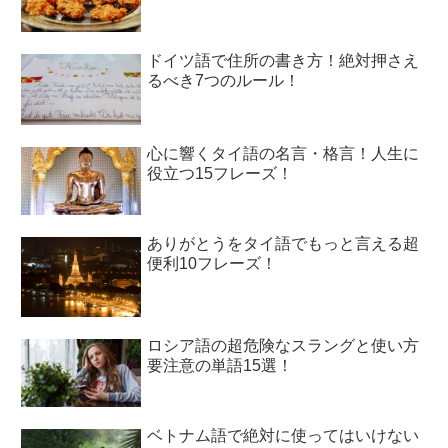
ドイツ語で住所の書き方！絶対押さえ
るべき7つのルール！
心に響くタイ語の名言・格言！人生に
役立つ15フレーズ！
ありがとうをタイ語でもっと言える超
便利10フレーズ！
ロシア語の超危険なスラングと使い方
要注意の単語15選！
ベトナム語で絶対に使ってはいけない