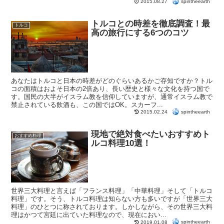
spintheearth
2015.08.27
トルコとの時差を徹底調査！最
トルコ
高の旅行にする6つのコツ
あなたはトルコと日本の時差がどのぐらいあるかご存知ですか？トル
コの面積はおよそ日本の2倍あり、長い歴史と様々な文化を持つ国で
す。国民の大半がイスラム教を信仰していますが、通常イスラム教で
禁止されている飲酒も、この国ではOK。スカーフ...
spintheearth
2015.02.24
現地で絶対食べたいおすすめト
おすすめ料理
ルコ料理10選！
世界三大料理と言えば「フランス料理」「中華料理」そして「トルコ
料理」です。そう、トルコ料理は知らない方も多いですが「世界三大
料理」のひとつに称されております。しかしながら、その世界三大料
理はかつて宮廷に出ていた料理なので、現在におい...
spintheearth
2019.01.08