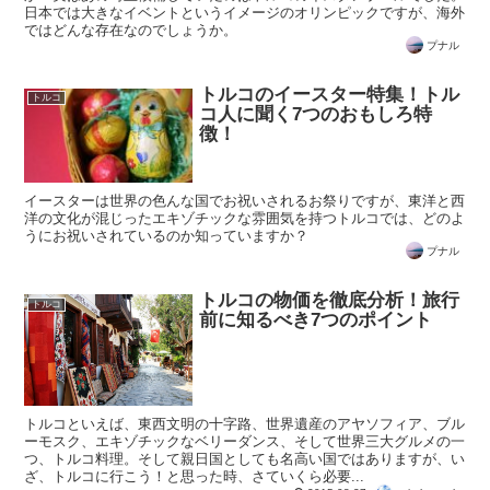
日本では大きなイベントというイメージのオリンピックですが、海外
ではどんな存在なのでしょうか。
プナル
トルコのイースター特集！トル
トルコ
コ人に聞く7つのおもしろ特
徴！
イースターは世界の色んな国でお祝いされるお祭りですが、東洋と西
洋の文化が混じったエキゾチックな雰囲気を持つトルコでは、どのよ
うにお祝いされているのか知っていますか？
プナル
トルコの物価を徹底分析！旅行
トルコ
前に知るべき7つのポイント
トルコといえば、東西文明の十字路、世界遺産のアヤソフィア、ブル
ーモスク、エキゾチックなベリーダンス、そして世界三大グルメの一
つ、トルコ料理。そして親日国としても名高い国ではありますが、い
ざ、トルコに行こう！と思った時、さていくら必要...