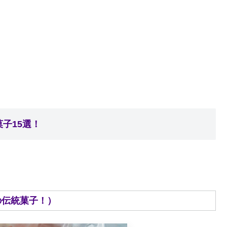
子15選！
コの伝統菓子！）