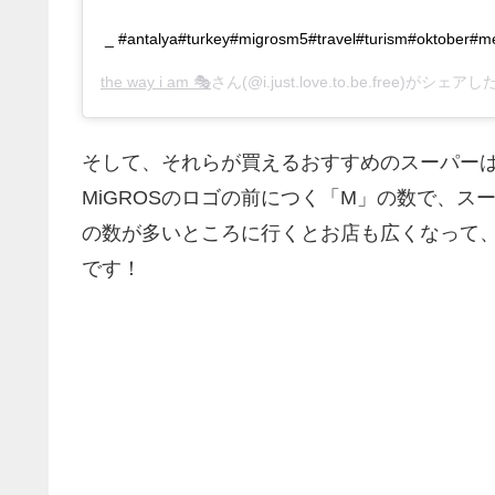
_ #antalya#turkey#migrosm5#travel#turism#oktober#m
the way i am 🎭
さん(@i.just.love.to.be.free)がシェア
そして、それらが買えるおすすめのスーパー
MiGROSのロゴの前につく「M」の数で、ス
の数が多いところに行くとお店も広くなって
です！