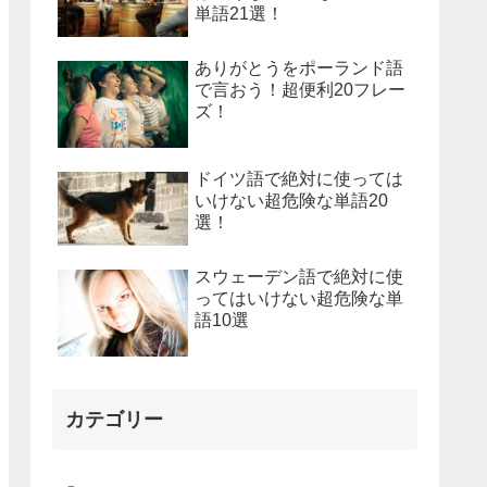
単語21選！
ありがとうをポーランド語
で言おう！超便利20フレー
ズ！
ドイツ語で絶対に使っては
いけない超危険な単語20
選！
スウェーデン語で絶対に使
ってはいけない超危険な単
語10選
カテゴリー