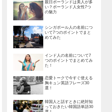
親日ポーランドは美人が多
い？ポーランド人女性7つ
の魅力
シンガポール人の名前につ
いて7つのポイントでまと
めてみた
インド人の名前について7
つのポイントでまとめてみ
た！
恋愛トークで今すぐ使える
胸キュン英語フレーズ30
選！
韓国人と話すときに絶対知
っておきたい韓国語単語30
選！