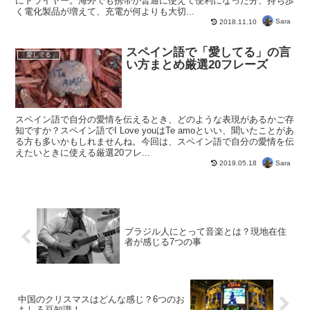
にドライヤー。海外でも携帯が普通に使えて便利になった分、持ち歩
く電化製品が増えて、充電が何よりも大切...
Sara
2018.11.10
スペイン語で「愛してる」の言
「愛してる」
い方まとめ厳選20フレーズ
スペイン語で自分の愛情を伝えるとき、どのような表現があるかご存
知ですか？スペイン語でI Love youはTe amoといい、聞いたことがあ
る方も多いかもしれませんね。今回は、スペイン語で自分の愛情を伝
えたいときに使える厳選20フレ...
Sara
2019.05.18
ブラジル人にとって音楽とは？現地在住
者が感じる7つの事
中国のクリスマスはどんな感じ？6つのお
もしろ豆知識！