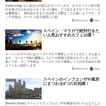
(caleb kung) もしあなたの恋人がスペイン人で、かつスペイン語で別
れを告げなければならなくなった場合、どう伝えますか？スペイン人
は愛情深く、別れ話をするときは色々大変なことが多いようです。そ
こで今回は、スペイン語で遠回しに別...
Sara
2018.11.10
スペイン・マラガで絶対行きた
おすすめ料理
い人気おすすめカフェ10選！
スペインのマラガにはリーズナブルで美味しいカフェがたくさんあり
ます。コーヒー1杯の価格も、1ユーロ前後で設定されていることが
多いです。そこで今回は、リーズナブルで美味しくておすすめの人気
カフェをご紹介します。
Sara
2018.11.10
スペインのインフエンザや風邪
スペイン
にまつわる6つの豆知識！
(Ramón Durán) スペインでインフルエンザや風邪を引いたらどうした