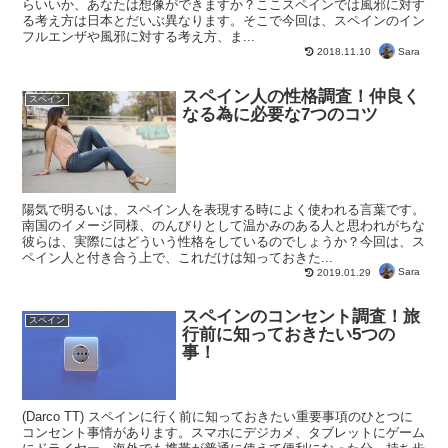
らいいか、あなたは想像ができますか？ここスペインでは風邪に対す
る考え方は日本とだいぶ異なります。そこで今回は、スペインのイン
フルエンザや風邪に対する考え方、ま...
Sara
2018.11.10
スペイン人の性格調査！仲良く
スペイン
なる為に必要な7つのコツ
陽気で明るいは、スペイン人を表現する時によく使われる言葉です。
南国のイメージ同様、のんびりとして温かみのある人と思われがちな
彼らは、実際にはどういう性格をしているのでしょうか？今回は、ス
ペイン人と付き合う上で、これだけは知っておきた...
Sara
2019.01.29
スペインのコンセント調査！旅
スペイン
行前に知っておきたい5つの
事！
(Darco TT) スペインに行く前に知っておきたい重要事項のひとつに
コンセント事情があります。スマホにデジカメ、タブレットにゲーム