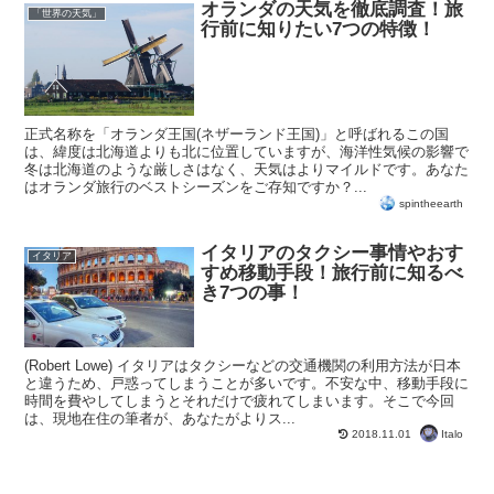
オランダの天気を徹底調査！旅
「世界の天気」
行前に知りたい7つの特徴！
正式名称を「オランダ王国(ネザーランド王国)」と呼ばれるこの国
は、緯度は北海道よりも北に位置していますが、海洋性気候の影響で
冬は北海道のような厳しさはなく、天気はよりマイルドです。あなた
はオランダ旅行のベストシーズンをご存知ですか？...
spintheearth
イタリアのタクシー事情やおす
イタリア
すめ移動手段！旅行前に知るべ
き7つの事！
(Robert Lowe) イタリアはタクシーなどの交通機関の利用方法が日本
と違うため、戸惑ってしまうことが多いです。不安な中、移動手段に
時間を費やしてしまうとそれだけで疲れてしまいます。そこで今回
は、現地在住の筆者が、あなたがよりス...
Italo
2018.11.01