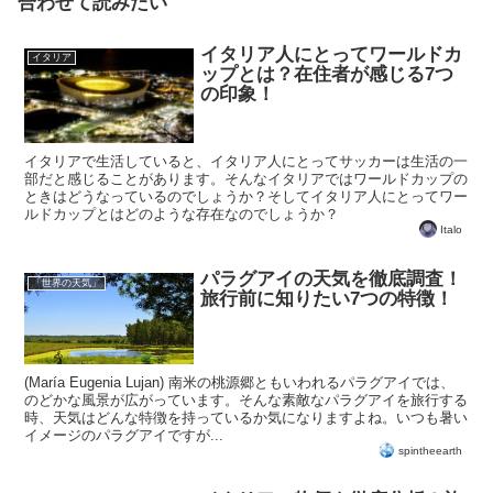
合わせて読みたい
イタリア人にとってワールドカ
イタリア
ップとは？在住者が感じる7つ
の印象！
イタリアで生活していると、イタリア人にとってサッカーは生活の一
部だと感じることがあります。そんなイタリアではワールドカップの
ときはどうなっているのでしょうか？そしてイタリア人にとってワー
ルドカップとはどのような存在なのでしょうか？
Italo
パラグアイの天気を徹底調査！
「世界の天気」
旅行前に知りたい7つの特徴！
(María Eugenia Lujan) 南米の桃源郷ともいわれるパラグアイでは、
のどかな風景が広がっています。そんな素敵なパラグアイを旅行する
時、天気はどんな特徴を持っているか気になりますよね。いつも暑い
イメージのパラグアイですが...
spintheearth