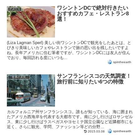
ワシントンDCで絶対行きたい
アメリカ
おすすめカフェ・レストラン8
選！
(Liza Lagman Sperl) 美しい街ワシントンDCで観光をしたあとは、と
びきり美味しいカフェやレストランで旅の思い出を残したいですよ
ね。長年アメリカに住む筆者ですが、ワシントンDCには友人が住ん
でおり、毎回訪れる度にいつも...
spintheearth
サンフランシスコの天気調査！
「世界の天気」
旅行前に知りたい6つの特徴
カルフォルニア州サンフランシスコ。誰もが知っている、海に囲まれ
たアメリカ西海岸を代表する大都市です。南に少し行けばロサンゼル
ス、東に少し行けばラスベガスやヨセミテ国立公園など近隣都市にも
近く、さらに観光、学問、ファッション等どの分野...
spintheearth
2015.03.08