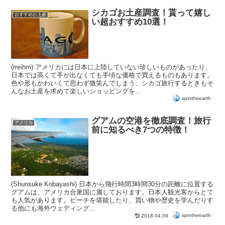
シカゴお土産調査！貰って嬉し
おすすめお土産
い超おすすめ10選！
(rreihm) アメリカには日本に上陸していない珍しいものがあったり、
日本では高くて手が出なくても手頃な価格で買えるものもあります。
色や形もかわいくて思わず微笑んでしまう、シカゴ旅行するときもそ
んなお土産を求めて楽しいショッピングを...
spintheearth
グアムの空港を徹底調査！旅行
アメリカ
前に知るべき7つの特徴！
(Shunsuke Kobayashi) 日本から飛行時間3時間30分の距離に位置する
グアムは、アメリカ合衆国に属しております。日本人観光客からとて
も人気があります。ビーチを堪能したり、買い物や歴史を学んだりす
る他にも海外ウェディング...
spintheearth
2018.04.09