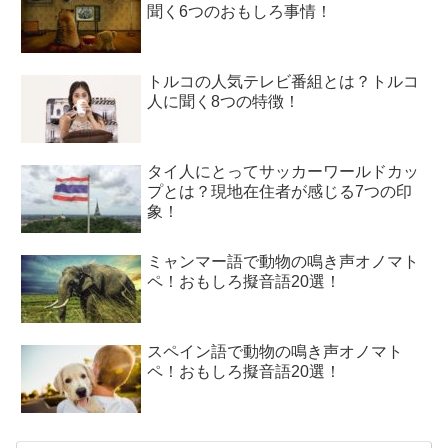
聞く6つのおもしろ事情！
トルコの人気テレビ番組とは？トルコ
人に聞く8つの特徴！
タイ人にとってサッカーワールドカッ
プとは？現地在住者が感じる7つの印
象！
ミャンマー語で動物の鳴き声オノマト
ペ！おもしろ擬音語20選！
スペイン語で動物の鳴き声オノマト
ペ！おもしろ擬音語20選！