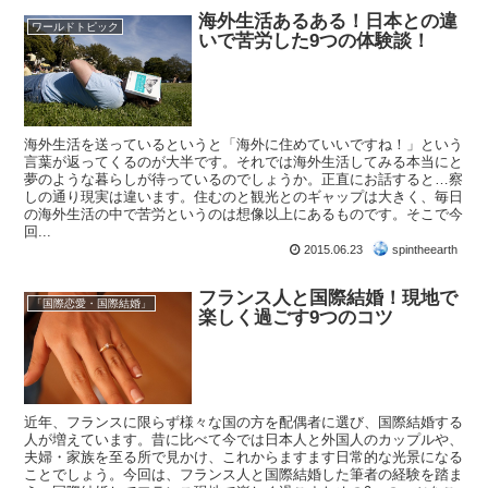
海外生活あるある！日本との違
ワールドトピック
いで苦労した9つの体験談！
海外生活を送っているというと「海外に住めていいですね！」という
言葉が返ってくるのが大半です。それでは海外生活してみる本当にと
夢のような暮らしが待っているのでしょうか。正直にお話すると…察
しの通り現実は違います。住むのと観光とのギャップは大きく、毎日
の海外生活の中で苦労というのは想像以上にあるものです。そこで今
回...
2015.06.23
spintheearth
フランス人と国際結婚！現地で
「国際恋愛・国際結婚」
楽しく過ごす9つのコツ
近年、フランスに限らず様々な国の方を配偶者に選び、国際結婚する
人が増えています。昔に比べて今では日本人と外国人のカップルや、
夫婦・家族を至る所で見かけ、これからますます日常的な光景になる
ことでしょう。今回は、フランス人と国際結婚した筆者の経験を踏ま