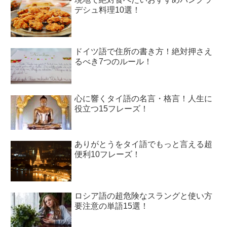
デシュ料理10選！
ドイツ語で住所の書き方！絶対押さえ
るべき7つのルール！
心に響くタイ語の名言・格言！人生に
役立つ15フレーズ！
ありがとうをタイ語でもっと言える超
便利10フレーズ！
ロシア語の超危険なスラングと使い方
要注意の単語15選！