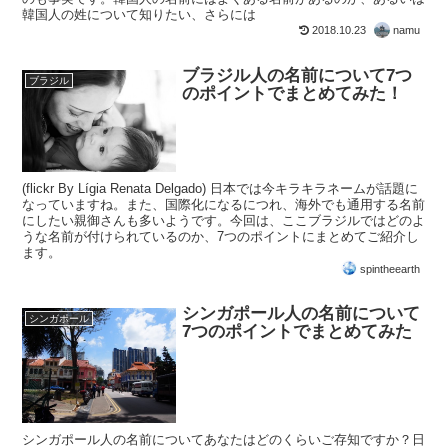
韓国人の姓について知りたい、さらには
2018.10.23
namu
ブラジル人の名前について7つ
ブラジル
のポイントでまとめてみた！
(flickr By Lígia Renata Delgado) 日本では今キラキラネームが話題に
なっていますね。また、国際化になるにつれ、海外でも通用する名前
にしたい親御さんも多いようです。今回は、ここブラジルではどのよ
うな名前が付けられているのか、7つのポイントにまとめてご紹介し
ます。
spintheearth
シンガポール人の名前について
シンガポール
7つのポイントでまとめてみた
シンガポール人の名前についてあなたはどのくらいご存知ですか？日