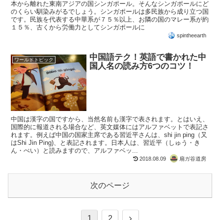
本から離れた東南アジアの国シンガポール。そんなシンガポールにど
のくらい馴染みがるでしょう。シンガポールは多民族から成り立つ国
です。民族を代表する中華系が７５％以上、お隣の国のマレー系が約
１５％、古くから労働力としてシンガポールに
spintheearth
中国語テク！英語で書かれた中
ワールドトピック
国人名の読み方6つのコツ！
中国は漢字の国ですから、当然名前も漢字で表されます。とはいえ、
国際的に報道される場合など、英文媒体にはアルファベットで表記さ
れます。例えば中国の国家主席である習近平さんは、shi jin ping（又
はShi Jin Ping)、と表記されます。日本人は、習近平（しゅう・き
ん・ぺい）と読みますので、アルファベッ...
2018.08.09
扇ガ谷道房
次のページ
1
2