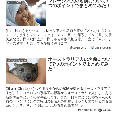
マレーシア人の名前について7
マレーシア
つのポイントでまとめてみた！
(Lan Rasso) あなたは、マレーシア人の名前と聞いてどんなものをイ
メージしますか？マレーシアは、マレー系、中華系、インド系、先住
民族など、様々な民族が一様に暮らす多民族国家。一言で「マレーシ
ア人の名前」と言っても多岐に渡ります。
2018.06.07
spintheearth
オーストラリア人の名前につい
オーストラリア
て7つのポイントでまとめてみ
た！
(Shami Chatterjee) 今や世界中からの移民が集まるオーストラリアで
すが、主にヨーロッパ系移民の影響からオーストラリア人によくある
名前や苗字というのが存在します。また、日本のように赤ちゃんの名
前のトレンドにはその時期の有名人の影響がはっきり出ているのも面
白いところ。そこで今回は、現地在住の筆者が、オ...
2018.08.29
yakko