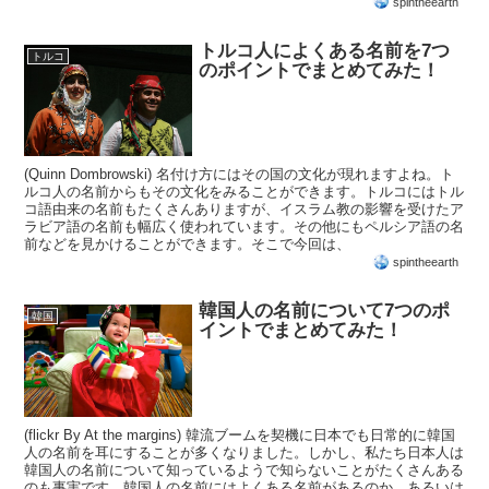
spintheearth
トルコ人によくある名前を7つ
トルコ
のポイントでまとめてみた！
(Quinn Dombrowski) 名付け方にはその国の文化が現れますよね。ト
ルコ人の名前からもその文化をみることができます。トルコにはトル
コ語由来の名前もたくさんありますが、イスラム教の影響を受けたア
ラビア語の名前も幅広く使われています。その他にもペルシア語の名
前などを見かけることができます。そこで今回は、
spintheearth
韓国人の名前について7つのポ
韓国
イントでまとめてみた！
(flickr By At the margins) 韓流ブームを契機に日本でも日常的に韓国
人の名前を耳にすることが多くなりました。しかし、私たち日本人は
韓国人の名前について知っているようで知らないことがたくさんある
のも事実です。韓国人の名前にはよくある名前があるのか、あるいは