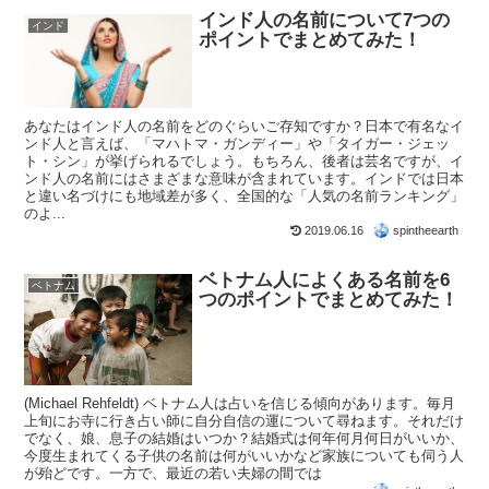
インド人の名前について7つの
インド
ポイントでまとめてみた！
あなたはインド人の名前をどのぐらいご存知ですか？日本で有名なイ
ンド人と言えば、「マハトマ・ガンディー」や「タイガー・ジェッ
ト・シン」が挙げられるでしょう。もちろん、後者は芸名ですが、イ
ンド人の名前にはさまざまな意味が含まれています。インドでは日本
と違い名づけにも地域差が多く、全国的な「人気の名前ランキング」
のよ...
2019.06.16
spintheearth
ベトナム人によくある名前を6
ベトナム
つのポイントでまとめてみた！
(Michael Rehfeldt) ベトナム人は占いを信じる傾向があります。毎月
上旬にお寺に行き占い師に自分自信の運について尋ねます。それだけ
でなく、娘、息子の結婚はいつか？結婚式は何年何月何日がいいか、
今度生まれてくる子供の名前は何がいいかなど家族についても伺う人
が殆どです。一方で、最近の若い夫婦の間では