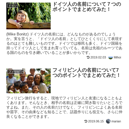
ドイツ人の名前について７つの
ドイツ
ポイントでまとめてみた！
(Mike Bonitz) ドイツ人の名前には、どんなものがあるのでしょう
か。実を言うと、「ドイツ人の名前」としてひとくくりにして表現す
るのはとても難しいものです。ドイツでは移民も多く、ドイツ国籍を
持ってドイツ人として生まれ育っていても、名前は先祖のルーツであ
る国のものを引き継いでいることが多いからです。
2019.02.03
Mihoi
フィリピン人の名前について7
フィリピン
つのポイントでまとめてみた！
フィリピン旅行をすると、現地でフィリピン人と友達になることもよ
くあります。そんなとき、相手の名前は正確に聞き取りたいところで
すよね。また、その人の名前だけでなく、フィリピンによくある名前
や苗字、その由来なども知ることで、話題作りにも役立ち、さらに仲
良くなることができます。
2019.06.15
marian