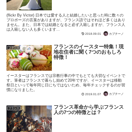
(flickr By Victor) 日本では愛する人と結婚したいと思った時に数々の
プロポーズの言葉がありますが、フランス語ではそれほど多くはあり
ません。また、日本では結婚となると必ず入籍しますが、フランス人
は入籍しない人も多くいます...
カプチーノ
2018.09.01
フランスのイースター特集！現
フランス
地在住者に聞く7つのおもしろ
特徴！
イースターはフランスでは宗教行事の中でもとても大切なイベントで
す。筆者はフランスで暮らし始めて20年ですが、イースターは移動
祭日といって毎年同じ日にちではないため、毎年チェックするのが習
慣になりました。
カプチーノ
2019.01.07
フランス革命から学ぶフランス
フランス
人の7つの特徴とは？