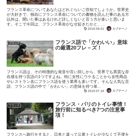
フランス革命についてあなたはどれぐらいご存知でしょうか。世界史
が大好きで、独自にフランス革命についての書物を読んだ事のある方
以外は、聞いた事はあるけれど詳しくないと言う方が多いと思いま
す。そこで今回は、フランス革命がなぜ起きたかと、...
カプチーノ
2018.09.01
フランス語で「かわいい」意味
フランス
の厳選20フレ－ズ！
フランス語は、その特徴的な発音や言い回しから、世界でも異質な存
在感を持つ言語の1つですよね。特に女性にウケることから女性商品
やレストラン名にフランス語を使う業界も多いです。そんな人気な言
語、フランス語の中で「かわいい」の意味を持つ単...
カプチーノ
2019.07.16
フランス・パリのトイレ事情！
フランス
旅行前に知るべき7つの注意事
項！
フランスへ旅行をすると、日本と違って公衆トイレが少なくて不便を