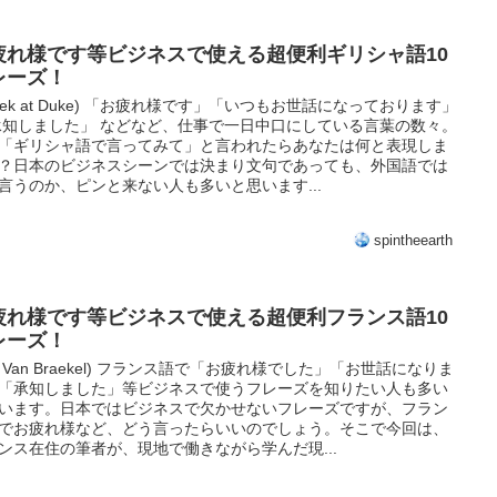
疲れ様です等ビジネスで使える超便利ギリシャ語10
レーズ！
reek at Duke) 「お疲れ様です」「いつもお世話になっております」
承知しました」 などなど、仕事で一日中口にしている言葉の数々。
「ギリシャ語で言ってみて」と言われたらあなたは何と表現しま
？日本のビジネスシーンでは決まり文句であっても、外国語では
言うのか、ピンと来ない人も多いと思います...
spintheearth
疲れ様です等ビジネスで使える超便利フランス語10
レーズ！
uc Van Braekel) フランス語で「お疲れ様でした」「お世話になりま
「承知しました」等ビジネスで使うフレーズを知りたい人も多い
います。日本ではビジネスで欠かせないフレーズですが、フラン
でお疲れ様など、どう言ったらいいのでしょう。そこで今回は、
ンス在住の筆者が、現地で働きながら学んだ現...