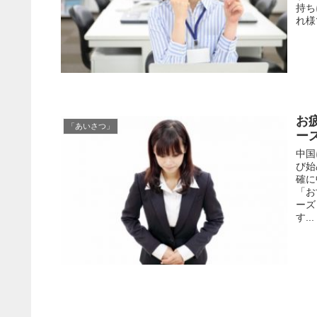
持ち
れ様
お
「あいさつ」
ー
中国
び始
確に
「お
ーズ
す...