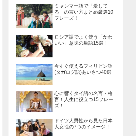
ミャンマー語で「愛して
る」の言い方まとめ厳選10
フレーズ！
ロシア語でよく使う「かわ
いい」意味の単語15選！
今すぐ使えるフィリピン語
(タガログ語)あいさつ40選
心に響くタイ語の名言・格
言！人生に役立つ15フレー
ズ！
ドイツ人男性から見た日本
人女性の7つのイメージ！