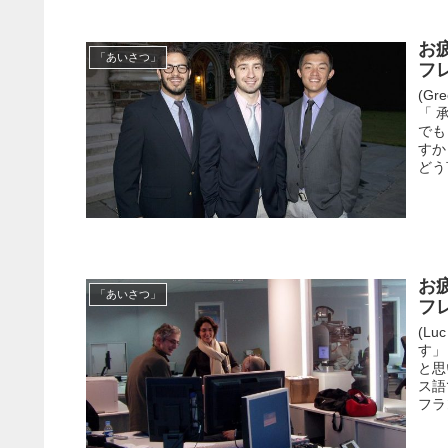
お
「あいさつ」
フ
(G
「 
でも
すか
どう
お
「あいさつ」
フ
(L
す」
と思
ス語
フラ