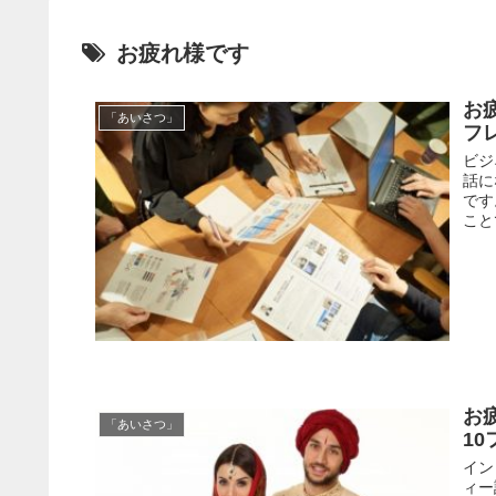
お疲れ様です
お
「あいさつ」
フ
ビジ
話に
です
こと
お
「あいさつ」
1
イン
ィー