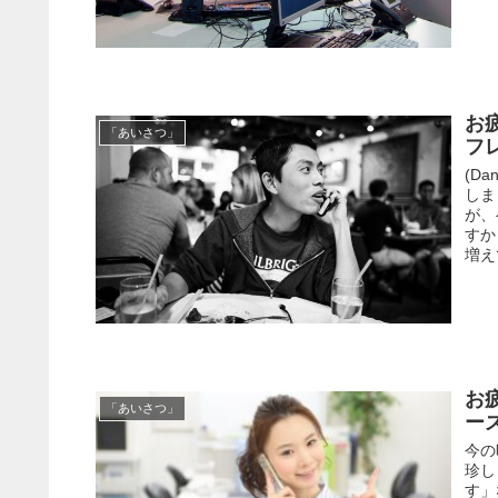
お
「あいさつ」
フ
(D
しま
が、
すか
増え
お
「あいさつ」
ー
今の
珍し
す」