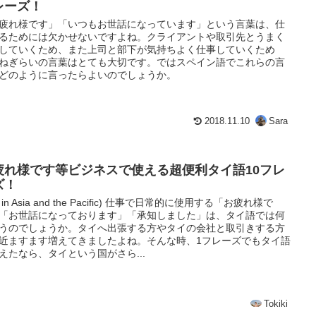
レーズ！
疲れ様です」「いつもお世話になっています」という言葉は、仕
るためには欠かせないですよね。クライアントや取引先とうまく
していくため、また上司と部下が気持ちよく仕事していくため
ねぎらいの言葉はとても大切です。ではスペイン語でこれらの言
どのように言ったらよいのでしょうか。
2018.11.10
Sara
疲れ様です等ビジネスで使える超便利タイ語10フレ
ズ！
O in Asia and the Pacific) 仕事で日常的に使用する「お疲れ様で
「お世話になっております」「承知しました」は、タイ語では何
うのでしょうか。タイへ出張する方やタイの会社と取引きする方
近ますます増えてきましたよね。そんな時、1フレーズでもタイ語
えたなら、タイという国がさら...
Tokiki