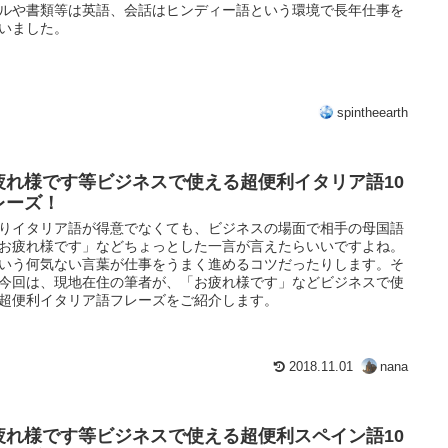
ルや書類等は英語、会話はヒンディー語という環境で長年仕事を
いました。
spintheearth
疲れ様です等ビジネスで使える超便利イタリア語10
レーズ！
りイタリア語が得意でなくても、ビジネスの場面で相手の母国語
お疲れ様です」などちょっとした一言が言えたらいいですよね。
いう何気ない言葉が仕事をうまく進めるコツだったりします。そ
今回は、現地在住の筆者が、「お疲れ様です」などビジネスで使
超便利イタリア語フレーズをご紹介します。
2018.11.01
nana
疲れ様です等ビジネスで使える超便利スペイン語10