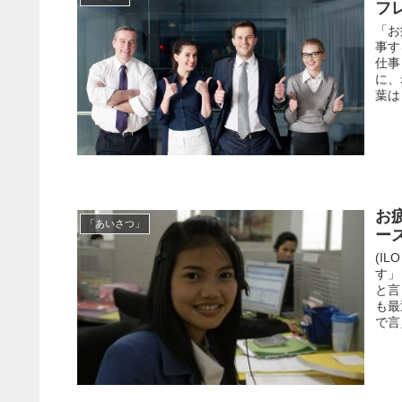
フ
「お
事す
仕事
に、
葉は
お
「あいさつ」
ー
(IL
す」
と言
も最
で言