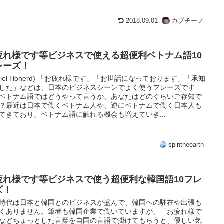
2018.09.01
カプチーノ
疲れ様です等ビジネスで使える超便利ベトナム語10
レーズ！
aniel Hoherd) 「お疲れ様です」「お世話になっております」「承知
した」などは、日本のビジネスシーンでよく使うフレーズです
ベトナム語ではどうやって言うか、あなたはどのぐらいご存知で
？最近は日本で働くベトナム人や、逆にベトナムで働く日本人も
てきており、ベトナム語に触れる機会も増えていき...
spintheearth
疲れ様です等ビジネスで使う超便利な韓国語10フレ
ズ！
時代は日本と韓国とのビジネスが盛んで、韓国への駐在や出張も
くありません。筆者も韓国企業で働いていますが、「お疲れ様で
などちょっとした言葉を自国の言語で掛けてもらうと、優しい気