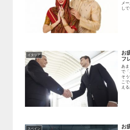
メー
して
お
イタリア
フ
あま
で「
そう
こで
える
お
スペイン