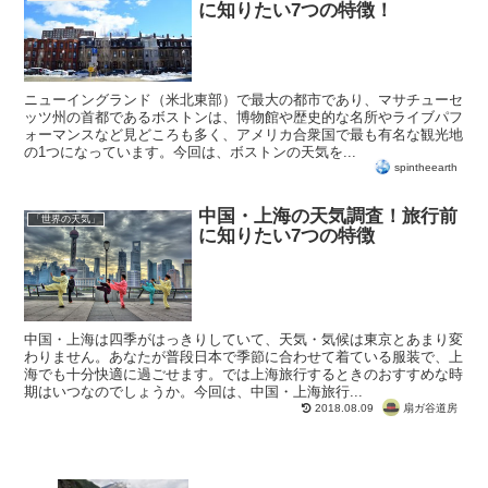
に知りたい7つの特徴！
ニューイングランド（米北東部）で最大の都市であり、マサチューセ
ッツ州の首都であるボストンは、博物館や歴史的な名所やライブパフ
ォーマンスなど見どころも多く、アメリカ合衆国で最も有名な観光地
の1つになっています。今回は、ボストンの天気を...
spintheearth
中国・上海の天気調査！旅行前
「世界の天気」
に知りたい7つの特徴
中国・上海は四季がはっきりしていて、天気・気候は東京とあまり変
わりません。あなたが普段日本で季節に合わせて着ている服装で、上
海でも十分快適に過ごせます。では上海旅行するときのおすすめな時
期はいつなのでしょうか。今回は、中国・上海旅行...
扇ガ谷道房
2018.08.09