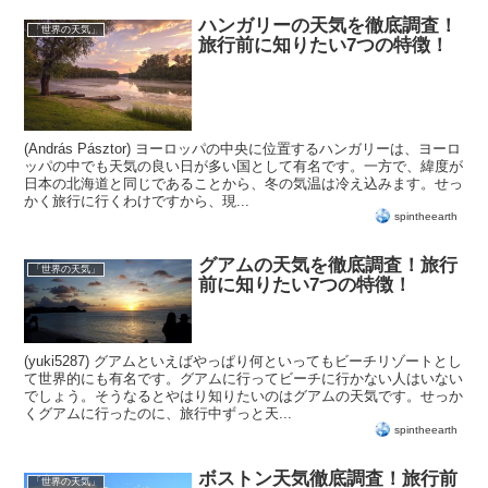
ハンガリーの天気を徹底調査！
「世界の天気」
旅行前に知りたい7つの特徴！
(András Pásztor) ヨーロッパの中央に位置するハンガリーは、ヨーロ
ッパの中でも天気の良い日が多い国として有名です。一方で、緯度が
日本の北海道と同じであることから、冬の気温は冷え込みます。せっ
かく旅行に行くわけですから、現...
spintheearth
グアムの天気を徹底調査！旅行
「世界の天気」
前に知りたい7つの特徴！
(yuki5287) グアムといえばやっぱり何といってもビーチリゾートとし
て世界的にも有名です。グアムに行ってビーチに行かない人はいない
でしょう。そうなるとやはり知りたいのはグアムの天気です。せっか
くグアムに行ったのに、旅行中ずっと天...
spintheearth
ボストン天気徹底調査！旅行前
「世界の天気」