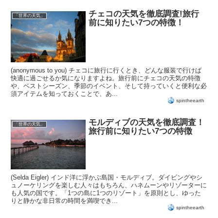
チェコの天気を徹底調査!旅行
「世界の天気」
前に知りたい7つの特徴！
(anonymous to you) チェコに旅行に行くとき、どんな服装で行けば
快適に過ごせるか気になりますよね。旅行前にチェコの天気の特徴
や、ベストシーズン、季節のイベント、そして持っていくと便利な必
須アイテムを知っておくことで、あ...
spintheearth
モルディブの天気を徹底調査！
「世界の天気」
旅行前に知りたい7つの特徴
(Selda Eigler) インド洋に浮かぶ島国・モルディブ。ダイビングやシ
ュノーケリングを楽しむ人々はもちろん、ハネムーンやリゾーターに
も人気の国です。「1つの島に1つのリゾート」を原則とし、ゆった
りと静かな非日常の時間を満喫でき...
spintheearth