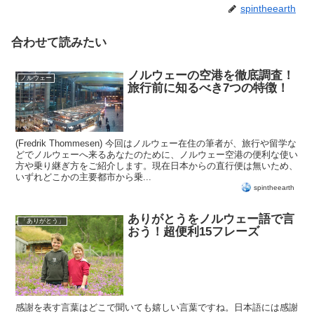
spintheearth
合わせて読みたい
ノルウェーの空港を徹底調査！
ノルウェー
旅行前に知るべき7つの特徴！
(Fredrik Thommesen) 今回はノルウェー在住の筆者が、旅行や留学な
どでノルウェーへ来るあなたのために、ノルウェー空港の便利な使い
方や乗り継ぎ方をご紹介します。現在日本からの直行便は無いため、
いずれどこかの主要都市から乗...
spintheearth
ありがとうをノルウェー語で言
「ありがとう」
おう！超便利15フレーズ
感謝を表す言葉はどこで聞いても嬉しい言葉ですね。日本語には感謝