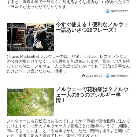
すると、直線距離で一見近くに見えるような場所も、山があったりフ
ィヨルドがあったりでなかなかま...
spintheearth
今すぐ使える！便利なノルウェ
「あいさつ」
ー語あいさつ20フレーズ！
(Travis Modisette) ノルウェーでは、空港、ホテル、レストランなど
の公共の場だけでなく、老若男女が英語を話します。電車・バスを待
っている時に、ノルウェー人に英語で話しかけても「英語は苦手なん
だけど〜」と言いながら、流暢...
spintheearth
2018.04.08
ノルウェーで花粉症は？ノルウ
ノルウェー
ェー人の6つのアレルギー事
情！
ノルウェーにも花粉症はあるのでしょうか？筆者は現地北部に住んで
おりますが、北部のノルウェー人は花粉症とは無縁のようで、周囲に
聞いても「ないよ」という返事ばかり。ただ、南部は違うよと聞いて
から、筆者も驚きの連続でした。南部に住む友人や...