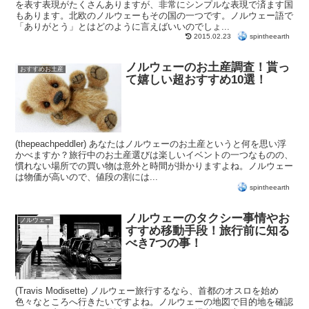
を表す表現がたくさんありますが、非常にシンプルな表現で済ます国
もあります。北欧のノルウェーもその国の一つです。ノルウェー語で
「ありがとう」とはどのように言えばいいのでしょ...
spintheearth
2015.02.23
ノルウェーのお土産調査！貰っ
おすすめお土産
て嬉しい超おすすめ10選！
(thepeachpeddler) あなたはノルウェーのお土産というと何を思い浮
かべますか？旅行中のお土産選びは楽しいイベントの一つなものの、
慣れない場所での買い物は意外と時間が掛かりますよね。ノルウェー
は物価が高いので、値段の割には...
spintheearth
ノルウェーのタクシー事情やお
ノルウェー
すすめ移動手段！旅行前に知る
べき7つの事！
(Travis Modisette) ノルウェー旅行するなら、首都のオスロを始め
色々なところへ行きたいですよね。ノルウェーの地図で目的地を確認