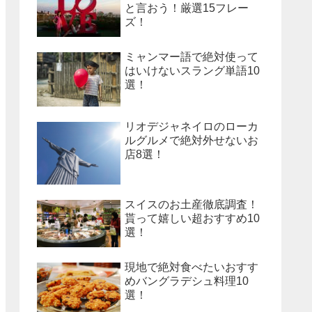
と言おう！厳選15フレー
ズ！
ミャンマー語で絶対使って
はいけないスラング単語10
選！
リオデジャネイロのローカ
ルグルメで絶対外せないお
店8選！
スイスのお土産徹底調査！
貰って嬉しい超おすすめ10
選！
現地で絶対食べたいおすす
めバングラデシュ料理10
選！