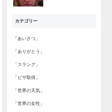
カテゴリー
「あいさつ」
「ありがとう」
「スラング」
「ビザ取得」
「世界の天気」
「世界の女性」