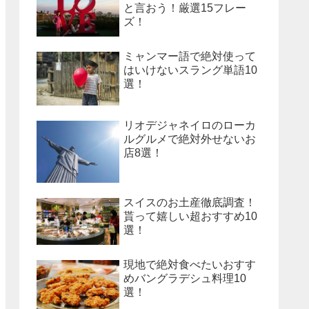
と言おう！厳選15フレー
ズ！
ミャンマー語で絶対使って
はいけないスラング単語10
選！
リオデジャネイロのローカ
ルグルメで絶対外せないお
店8選！
スイスのお土産徹底調査！
貰って嬉しい超おすすめ10
選！
現地で絶対食べたいおすす
めバングラデシュ料理10
選！