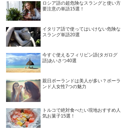
ロシア語の超危険なスラングと使い方
要注意の単語15選！
イタリア語で使ってはいけない危険な
スラング単語20選
今すぐ使えるフィリピン語(タガログ
語)あいさつ40選
親日ポーランドは美人が多い？ポーラ
ンド人女性7つの魅力
トルコで絶対食べたい現地おすすめ人
気お菓子15選！