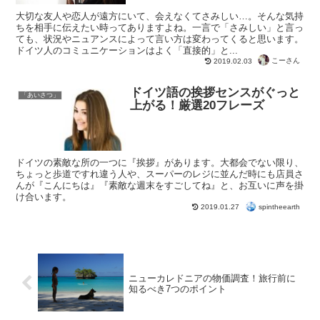
大切な友人や恋人が遠方にいて、会えなくてさみしい…。そんな気持
ちを相手に伝えたい時ってありますよね。一言で「さみしい」と言っ
ても、状況やニュアンスによって言い方は変わってくると思います。
ドイツ人のコミュニケーションはよく「直接的」と...
こーさん
2019.02.03
ドイツ語の挨拶センスがぐっと
「あいさつ」
上がる！厳選20フレーズ
ドイツの素敵な所の一つに『挨拶』があります。大都会でない限り、
ちょっと歩道ですれ違う人や、スーパーのレジに並んだ時にも店員さ
んが『こんにちは』『素敵な週末をすごしてね』と、お互いに声を掛
け合います。
spintheearth
2019.01.27
ニューカレドニアの物価調査！旅行前に
知るべき7つのポイント