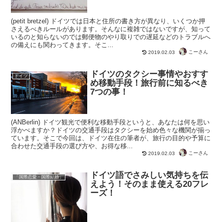
(petit bretzel) ドイツでは日本と住所の書き方が異なり、いくつか押
さえるべきルールがあります。そんなに複雑ではないですが、知って
いるのと知らないのでは郵便物のやり取りでの遅延などのトラブルへ
の備えにも関わってきます。そこ...
こーさん
2019.02.03
ドイツのタクシー事情やおすす
ドイツ
め移動手段！旅行前に知るべき
7つの事！
(ANBerlin) ドイツ観光で便利な移動手段というと、あなたは何を思い
浮かべますか？ドイツの交通手段はタクシーを始め色々な機関が揃っ
ています。そこで今回は、ドイツ在住の筆者が、旅行の目的や予算に
合わせた交通手段の選び方や、お得な移...
こーさん
2019.02.03
ドイツ語でさみしい気持ちを伝
「国際恋愛・国際結婚」
えよう！そのまま使える20フレ
ーズ！