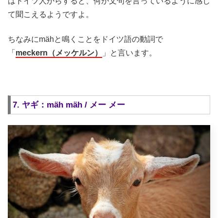
はドイツ人からすると、何か文句を言っているように感じ
て聞こえるようですよ。
ちなみにmähと鳴くことをドイツ語の動詞で
「
meckern（メッケルン）
」と言います。
7. ヤギ：mäh mäh / メー メー