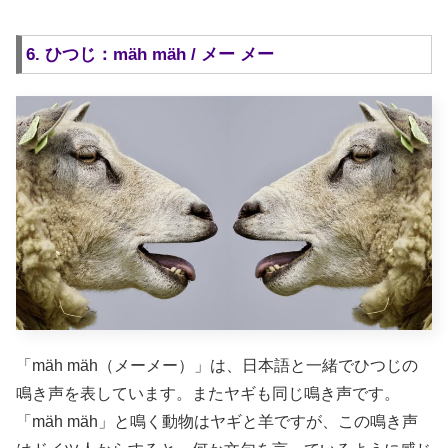
6. ひつじ：mäh mäh / メー メー
「mäh mäh（メーメー）」は、日本語と一緒でひつじの
鳴き声を表しています。またヤギも同じ鳴き声です。
「mäh mäh」と鳴く動物はヤギと羊ですが、この鳴き声