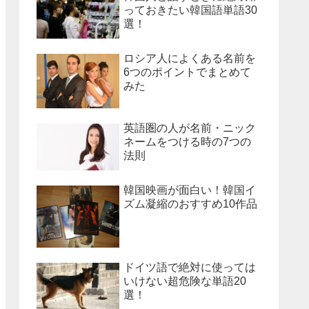
っておきたい韓国語単語30
選！
ロシア人によくある名前を
6つのポイントでまとめて
みた
英語圏の人が名前・ニック
ネームをつける時の7つの
法則
韓国映画が面白い！韓国イ
ズム凝縮のおすすめ10作品
ドイツ語で絶対に使っては
いけない超危険な単語20
選！