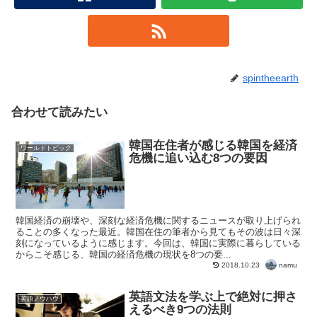
spintheearth
合わせて読みたい
韓国在住者が感じる韓国を経済
ワールドトピック
危機に追い込む8つの要因
韓国経済の崩壊や、深刻な経済危機に関するニュースが取り上げられ
ることの多くなった最近。韓国在住の筆者から見てもその波は日々深
刻になっているように感じます。今回は、韓国に実際に暮らしている
からこそ感じる、韓国の経済危機の現状を8つの要...
namu
2018.10.23
英語文法を学ぶ上で絶対に押さ
英語ノウハウ
えるべき9つの法則