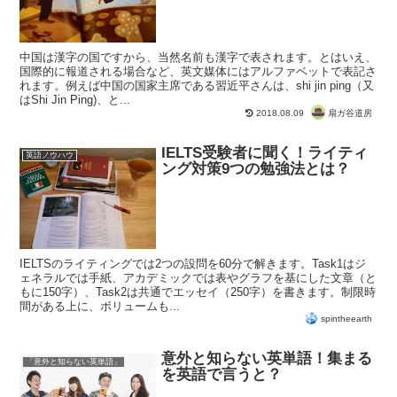
中国は漢字の国ですから、当然名前も漢字で表されます。とはいえ、
国際的に報道される場合など、英文媒体にはアルファベットで表記さ
れます。例えば中国の国家主席である習近平さんは、shi jin ping（又
はShi Jin Ping)、と...
扇ガ谷道房
2018.08.09
IELTS受験者に聞く！ライティ
英語ノウハウ
ング対策9つの勉強法とは？
IELTSのライティングでは2つの設問を60分で解きます。Task1はジ
ェネラルでは手紙、アカデミックでは表やグラフを基にした文章（と
もに150字）、Task2は共通でエッセイ（250字）を書きます。制限時
間がある上に、ボリュームも...
spintheearth
意外と知らない英単語！集まる
「意外と知らない英単語」
を英語で言うと？