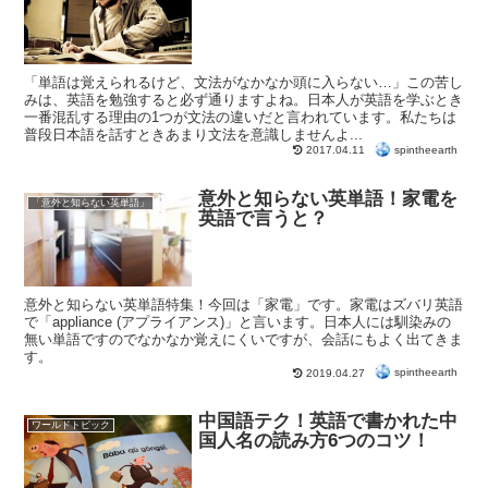
「単語は覚えられるけど、文法がなかなか頭に入らない…」この苦し
みは、英語を勉強すると必ず通りますよね。日本人が英語を学ぶとき
一番混乱する理由の1つが文法の違いだと言われています。私たちは
普段日本語を話すときあまり文法を意識しませんよ...
spintheearth
2017.04.11
意外と知らない英単語！家電を
「意外と知らない英単語」
英語で言うと？
意外と知らない英単語特集！今回は「家電」です。家電はズバリ英語
で「appliance (アプライアンス)」と言います。日本人には馴染みの
無い単語ですのでなかなか覚えにくいですが、会話にもよく出てきま
す。
spintheearth
2019.04.27
中国語テク！英語で書かれた中
ワールドトピック
国人名の読み方6つのコツ！