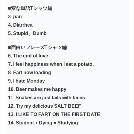
■変な単語Tシャツ編
3. pan
4. Diarrhea
5. Stupid、Dumb
■面白いフレーズTシャツ編
6. The end of love
7. I feel happiness when I eat a potato.
8. Fart now loading
9. I hate Monday
10. Beer makes me happy
11. Snakes are just tails with faces.
12. Try my delicious SALT BEEF
13. I LIKE TO FART ON THE FIRST DATE
14. Student + Dying = Studying