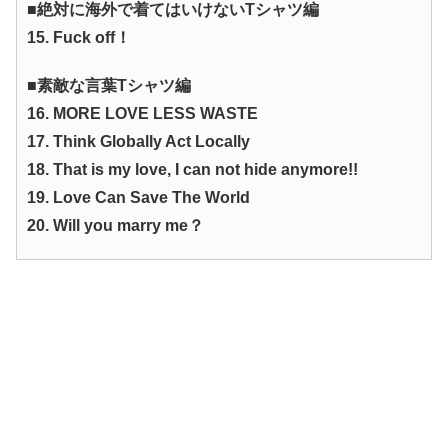
■絶対に海外で着てはいけないTシャツ編
15. Fuck off！
■素敵な言葉Tシャツ編
16. MORE LOVE LESS WASTE
17. Think Globally Act Locally
18. That is my love, I can not hide anymore!!
19. Love Can Save The World
20. Will you marry me？