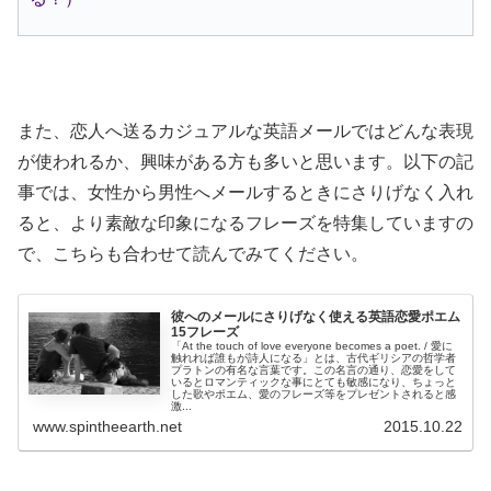
また、恋人へ送るカジュアルな英語メールではどんな表現
が使われるか、興味がある方も多いと思います。以下の記
事では、女性から男性へメールするときにさりげなく入れ
ると、より素敵な印象になるフレーズを特集していますの
で、こちらも合わせて読んでみてください。
彼へのメールにさりげなく使える英語恋愛ポエム
15フレーズ
「At the touch of love everyone becomes a poet. / 愛に
触れれば誰もが詩人になる」とは、古代ギリシアの哲学者
プラトンの有名な言葉です。この名言の通り、恋愛をして
いるとロマンティックな事にとても敏感になり、ちょっと
した歌やポエム、愛のフレーズ等をプレゼントされると感
激...
www.spintheearth.net
2015.10.22