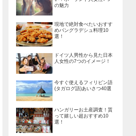
の魅力
現地で絶対食べたいおすす
めバングラデシュ料理10
選！
ドイツ人男性から見た日本
人女性の7つのイメージ！
今すぐ使えるフィリピン語
(タガログ語)あいさつ40選
ハンガリーお土産調査！貰
って嬉しい超おすすめ10
選！