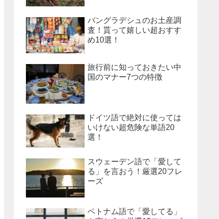
バングラデシュのお土産調
査！貰って嬉しい超おすす
め10選！
旅行前に知っておきたい中
国のマナー7つの特徴
ドイツ語で絶対に使っては
いけない超危険な単語20
選！
スウェーデン語で「愛して
る」を言おう！厳選20フレ
ーズ
ベトナム語で「愛してる」