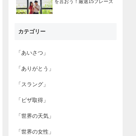
を言おう！厳選15フレーズ
カテゴリー
「あいさつ」
「ありがとう」
「スラング」
「ビザ取得」
「世界の天気」
「世界の女性」