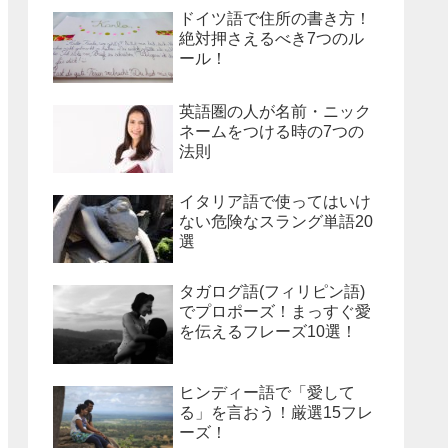
ドイツ語で住所の書き方！
絶対押さえるべき7つのル
ール！
英語圏の人が名前・ニック
ネームをつける時の7つの
法則
イタリア語で使ってはいけ
ない危険なスラング単語20
選
タガログ語(フィリピン語)
でプロポーズ！まっすぐ愛
を伝えるフレーズ10選！
ヒンディー語で「愛して
る」を言おう！厳選15フレ
ーズ！