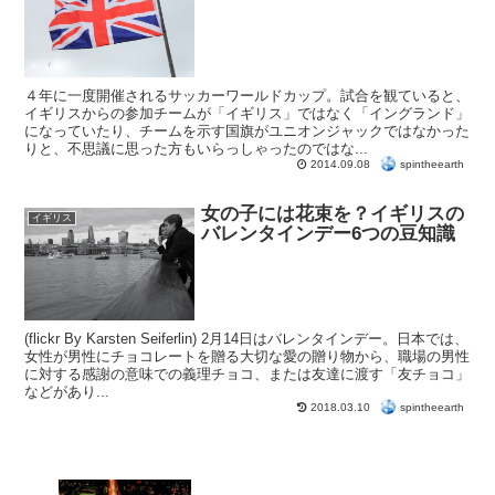
４年に一度開催されるサッカーワールドカップ。試合を観ていると、
イギリスからの参加チームが「イギリス」ではなく「イングランド」
になっていたり、チームを示す国旗がユニオンジャックではなかった
りと、不思議に思った方もいらっしゃったのではな...
spintheearth
2014.09.08
女の子には花束を？イギリスの
イギリス
バレンタインデー6つの豆知識
(flickr By Karsten Seiferlin) 2月14日はバレンタインデー。日本では、
女性が男性にチョコレートを贈る大切な愛の贈り物から、職場の男性
に対する感謝の意味での義理チョコ、または友達に渡す「友チョコ」
などがあり...
spintheearth
2018.03.10