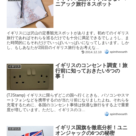
ニアック旅行８スポット
イギリスには沢山の定番観光スポットがあります。初めてのイギリス
旅行であればそれらを巡るだけでも十分に満足できるでしょうし、ま
た時間的にもそれだけでいっぱいいっぱいになってしまいます。しか
し、もしあなたが2回目のイギリス旅行をお考えな...
spintheearth
2014.12.10
イギリスのコンセント調査！旅
イギリス
行前に知っておきたい5つの
事！
(TJStamp) イギリスに限らずどこの国へ行くときも、パソコンやスマ
ートフォンなどを携帯するのが当たり前になりましたよね。それらを
充電するために、各国のコンセント事情は快適な旅行をする上で重要
度が増しています。ただし、イギリスのコ...
spintheearth
イギリス国旗を徹底分析！ユニ
イギリス
オンジャックの6つの秘密