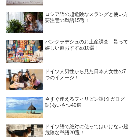
ロシア語の超危険なスラングと使い方
要注意の単語15選！
バングラデシュのお土産調査！貰って
嬉しい超おすすめ10選！
ドイツ人男性から見た日本人女性の7
つのイメージ！
今すぐ使えるフィリピン語(タガログ
語)あいさつ40選
ドイツ語で絶対に使ってはいけない超
危険な単語20選！