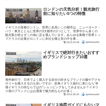
ロンドンの天気分析！観光旅行
「世界の天気」
前に知りたい5つの特徴
イギリスの首都ロンドン。世界に名高いこの都市は、ニューヨーク・
パリ・東京とともに世界の3大都市の1つとして、世界中から多くの
観光客が絶えずこの地に足を運んでいます。あらゆる業種で世界トッ
プクラスの企業がロンドンに本社を構え世の中を牽...
spintheearth
2015.03.08
イギリスで絶対行きたいおすす
イギリス
めブランドショップ10選
海外旅行で、日本でよく購入する自分の好きなブランドの服やアクセ
サリーを購入するのも良いですが、折角イギリス旅行に来たなら“本
場イギリスの街ならではの”ショッピングをしてみませんか？イギリ
ス発のブランドにはお洒落で魅力的なものが多く、...
spintheearth
2014.08.20
イギリス地図ガイドにもないマ
イギリス