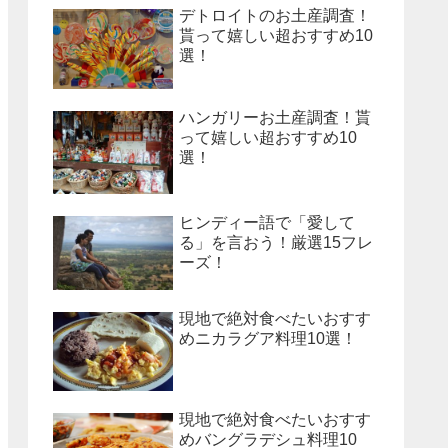
デトロイトのお土産調査！
貰って嬉しい超おすすめ10
選！
ハンガリーお土産調査！貰
って嬉しい超おすすめ10
選！
ヒンディー語で「愛して
る」を言おう！厳選15フレ
ーズ！
現地で絶対食べたいおすす
めニカラグア料理10選！
現地で絶対食べたいおすす
めバングラデシュ料理10