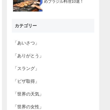
めブラジル料理10選！
カテゴリー
「あいさつ」
「ありがとう」
「スラング」
「ビザ取得」
「世界の天気」
「世界の女性」