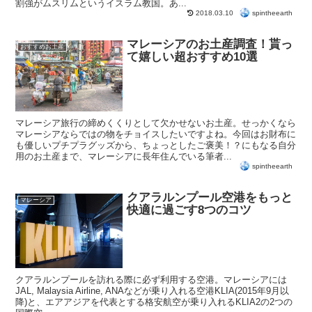
割強がムスリムというイスラム教国。あ...
spintheearth
2018.03.10
マレーシアのお土産調査！貰っ
おすすめお土産
て嬉しい超おすすめ10選
マレーシア旅行の締めくくりとして欠かせないお土産。せっかくなら
マレーシアならではの物をチョイスしたいですよね。今回はお財布に
も優しいプチプラグッズから、ちょっとしたご褒美！？にもなる自分
用のお土産まで、マレーシアに長年住んでいる筆者...
spintheearth
クアラルンプール空港をもっと
マレーシア
快適に過ごす8つのコツ
クアラルンプールを訪れる際に必ず利用する空港。マレーシアには
JAL, Malaysia Airline, ANAなどが乗り入れる空港KLIA(2015年9月以
降)と、エアアジアを代表とする格安航空が乗り入れるKLIA2の2つの