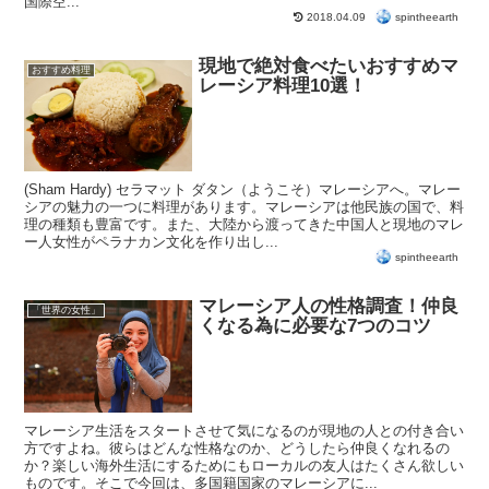
国際空...
spintheearth
2018.04.09
現地で絶対食べたいおすすめマ
おすすめ料理
レーシア料理10選！
(Sham Hardy) セラマット ダタン（ようこそ）マレーシアへ。マレー
シアの魅力の一つに料理があります。マレーシアは他民族の国で、料
理の種類も豊富です。また、大陸から渡ってきた中国人と現地のマレ
ー人女性がペラナカン文化を作り出し...
spintheearth
マレーシア人の性格調査！仲良
「世界の女性」
くなる為に必要な7つのコツ
マレーシア生活をスタートさせて気になるのが現地の人との付き合い
方ですよね。彼らはどんな性格なのか、どうしたら仲良くなれるの
か？楽しい海外生活にするためにもローカルの友人はたくさん欲しい
ものです。そこで今回は、多国籍国家のマレーシアに...