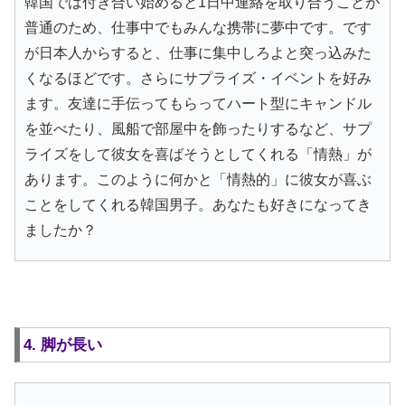
韓国では付き合い始めると1日中連絡を取り合うことが
普通のため、仕事中でもみんな携帯に夢中です。です
が日本人からすると、仕事に集中しろよと突っ込みた
くなるほどです。さらにサプライズ・イベントを好み
ます。友達に手伝ってもらってハート型にキャンドル
を並べたり、風船で部屋中を飾ったりするなど、サプ
ライズをして彼女を喜ばそうとしてくれる「情熱」が
あります。このように何かと「情熱的」に彼女が喜ぶ
ことをしてくれる韓国男子。あなたも好きになってき
ましたか？
4. 脚が長い