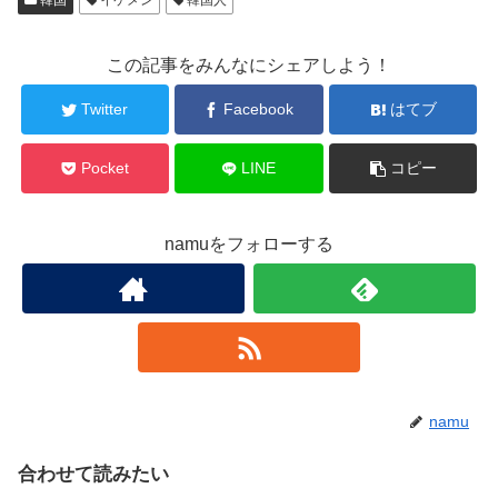
韓国
イケメン
韓国人
この記事をみんなにシェアしよう！
Twitter
Facebook
はてブ
Pocket
LINE
コピー
namuをフォローする
namu
合わせて読みたい