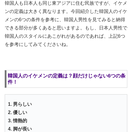
韓国人も日本人も同じ東アジアに住む民族ですが、イケメ
ンの定義は大きく異なります。今回紹介した韓国人のイケ
メンの6つの条件を参考に、韓国人男性を見てみると納得
できる部分が多くあると思いますよ。もし、日本人男性で
韓国人のスタイルにあこがれがあるのであれば、上記6つ
を参考にしてみてくださいね。
韓国人のイケメンの定義は？顔だけじゃない6つの条
件！
1. 男らしい
2. 優しい
3. 情熱的
4. 脚が長い