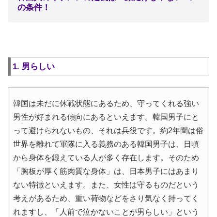
の条件！
1. 男らしい
韓国は未だに休戦状態にあるため、守ってくれる強い
男性が好まれる傾向にあるといえます。韓国男子にと
って避けられないもの、それは兵役です。約2年間は俗
世界を離れて軍隊に入る義務のある韓国男子は、日頃
から身体を鍛えている人が多く存在します。そのため
「胸板が厚く筋肉質な身体」は、日本男子にはあまり
ない特徴といえます。また、女性は守るものだという
考えがあるため、重い荷物などをさり気なく持ってく
れますし、「人前で泣かないことが男らしい」という