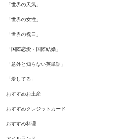
「世界の天気」
「世界の女性」
「世界の祝日」
「国際恋愛・国際結婚」
「意外と知らない英単語」
「愛してる」
おすすめお土産
おすすめクレジットカード
おすすめ料理
アイルランド