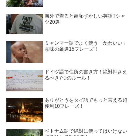
海外で着ると超恥ずかしい英語Tシャ
ツ20選
ミャンマー語でよく使う「かわいい」
意味の厳選15フレーズ！
ドイツ語で住所の書き方！絶対押さえ
るべき7つのルール！
ありがとうをタイ語でもっと言える超
便利10フレーズ！
ベトナム語で絶対に使ってはいけない