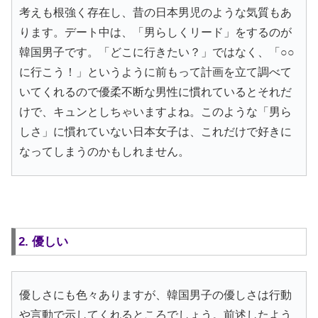
考えも根強く存在し、昔の日本男児のような気質もあ
ります。デート中は、「男らしくリード」をするのが
韓国男子です。「どこに行きたい？」ではなく、「○○
に行こう！」というように前もって計画を立て調べて
いてくれるので優柔不断な男性に慣れているとそれだ
けで、キュンとしちゃいますよね。このような「男ら
しさ」に慣れていない日本女子は、これだけで好きに
なってしまうのかもしれません。
2. 優しい
優しさにも色々ありますが、韓国男子の優しさは行動
や言動で示してくれるところでしょう。前述したよう