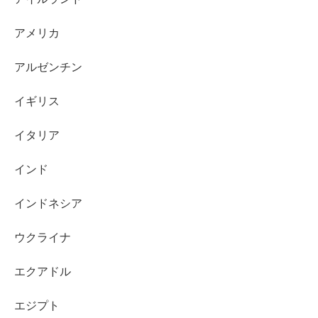
アメリカ
アルゼンチン
イギリス
イタリア
インド
インドネシア
ウクライナ
エクアドル
エジプト