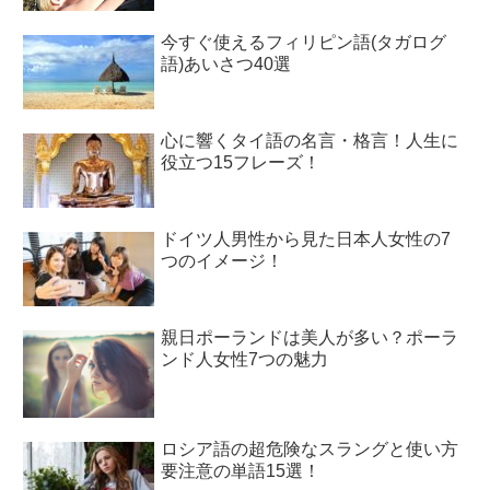
今すぐ使えるフィリピン語(タガログ
語)あいさつ40選
心に響くタイ語の名言・格言！人生に
役立つ15フレーズ！
ドイツ人男性から見た日本人女性の7
つのイメージ！
親日ポーランドは美人が多い？ポーラ
ンド人女性7つの魅力
ロシア語の超危険なスラングと使い方
要注意の単語15選！