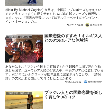
(flickr By Michael Coghlan) 今回は、中国語でプロポーズを考えてい
る方必見！まっすぐに愛を伝えられるお勧め10フレーズを伝授致し
ます。なお、*国語の発音についてはアルファベットのピンインと、
イントネーションの...
扇ガ谷道房
2018.08.09
国際恋愛のすすめ！キルギス人
「国際恋愛・国際結婚」
との8つのレアな体験談
あなたはキルギスという国をご存知ですか？1991年に旧ソ連から独
立した国で、ユーラシア大陸のど真ん中、中央アジアに位置していま
す。2014年にシルクロードが世界遺産に認定されたことや、「誘拐
婚」の文化がある国として耳にしたことがある...
spintheearth
2015.06.22
ブラジル人との国際恋愛を楽し
「国際恋愛・国際結婚」
く育む9つのコツ