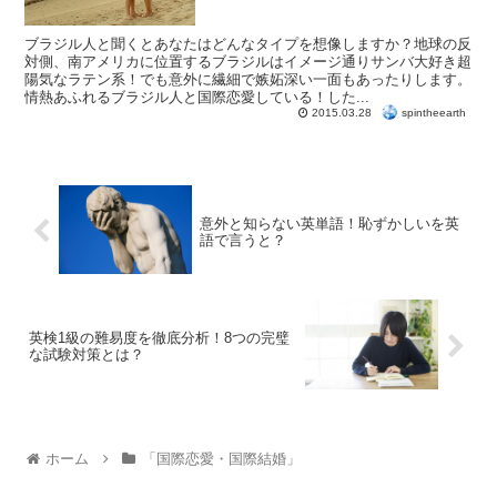
ブラジル人と聞くとあなたはどんなタイプを想像しますか？地球の反
対側、南アメリカに位置するブラジルはイメージ通りサンバ大好き超
陽気なラテン系！でも意外に繊細で嫉妬深い一面もあったりします。
情熱あふれるブラジル人と国際恋愛している！した...
spintheearth
2015.03.28
意外と知らない英単語！恥ずかしいを英
語で言うと？
英検1級の難易度を徹底分析！8つの完璧
な試験対策とは？
ホーム
「国際恋愛・国際結婚」