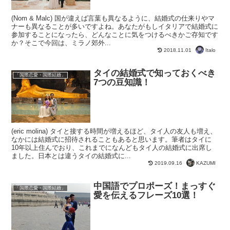
(Nom & Malc) 国が違えば言葉も異なるように、結婚式の仕来りやマ
ナーも異なることが多いですよね。あなたがもしイタリアで結婚式に
参加することになったら、どんなことに気をつけるべきかご存知です
か？そこで今回は、ミラノ郊外...
Italo
2018.11.01
タイの結婚式で知っておくべき
「国際恋愛・国際結婚」
7つの豆知識！
(eric molina) タイと接する時間が増えるほど、タイ人の友人も増え、
なかには結婚式に招待されることもあると思います。筆者はタイに
10年以上住んでおり、これまでになんどもタイ人の結婚式に出席し
ました。日本とは違うタイの結婚式に...
KAZUMI
2019.09.16
中国語でプロポーズ！まっすぐ
「国際恋愛・国際結婚」
愛を伝えるフレーズ10選！