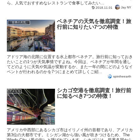
ら、人気でおすすめなレストランで食事してみたい...
Jay NY
2018.11.01
ベネチアの天気を徹底調査！旅
「世界の天気」
行前に知りたい7つの特徴
アドリア海の北限に位置する水上都市ベネチア。旅行前に知っておき
たいことの1つが天気事情ですよね。今回は、ベネチアが年間を通し
てどのように天気や気温が変動するか、また一年の間にどのようなイ
ベントが行われるのかを7つにまとめて詳しくご紹...
spintheearth
シカゴ空港を徹底調査！旅行前
アメリカ
に知るべき7つの特徴！
アメリカ中西部にあるシカゴ市はイリノイ州の首都であり、アメリカ
第3位の大都市です。ミシガン湖から強い風が吹きつけるため、The
Windy City（風の街）と呼ばれています。シカゴには、世界各国から