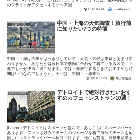
のフライトがアクセスするオヘア国...
spintheearth
2018.04.09
中国・上海の天気調査！旅行前
「世界の天気」
に知りたい7つの特徴
中国・上海は四季がはっきりしていて、天気・気候は東京とあまり変
わりません。あなたが普段日本で季節に合わせて着ている服装で、上
海でも十分快適に過ごせます。では上海旅行するときのおすすめな時
期はいつなのでしょうか。今回は、中国・上海旅行...
扇ガ谷道房
2018.08.09
デトロイトで絶対行きたいおす
おすすめ料理
すめカフェ・レストラン10選！
(Lauren) デトロイトはスポーツが盛んで、あちこちにスポーツバーが
あります。ファンは好みのチームのジャージを着て自分のチームを応
援しにレストランやバーへ駆けつけます。他にも芸術、自動車産業と