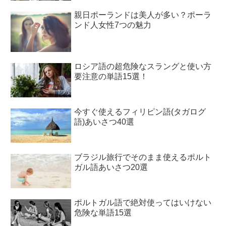
親日ポーランドは美人が多い？ポーラ
ンド人女性7つの魅力
ロシア語の超危険なスラングと使い方
要注意の単語15選！
今すぐ使えるフィリピン語(タガログ
語)あいさつ40選
ブラジル旅行でそのまま使えるポルト
ガル語あいさつ20選
ポルトガル語で絶対使ってはいけない
危険な単語15選