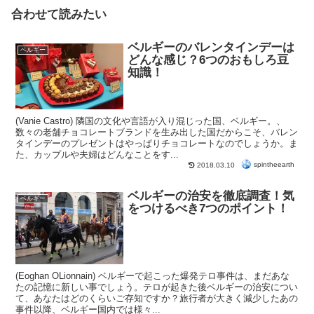
合わせて読みたい
ベルギーのバレンタインデーは
ベルギー
どんな感じ？6つのおもしろ豆
知識！
(Vanie Castro) 隣国の文化や言語が入り混じった国、ベルギー。、
数々の老舗チョコレートブランドを生み出した国だからこそ、バレン
タインデーのプレゼントはやっぱりチョコレートなのでしょうか。ま
た、カップルや夫婦はどんなことをす...
spintheearth
2018.03.10
ベルギーの治安を徹底調査！気
ベルギー
をつけるべき7つのポイント！
(Eoghan OLionnain) ベルギーで起こった爆発テロ事件は、まだあな
たの記憶に新しい事でしょう。テロが起きた後ベルギーの治安につい
て、あなたはどのくらいご存知ですか？旅行者が大きく減少したあの
事件以降、ベルギー国内では様々...