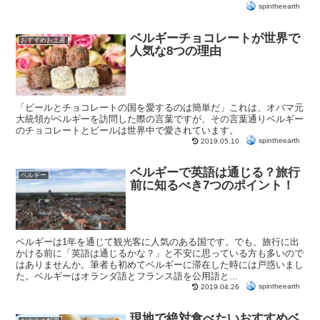
spintheearth
ベルギーチョコレートが世界で
おすすめお土産
人気な8つの理由
「ビールとチョコレートの国を愛するのは簡単だ」これは、オバマ元
大統領がベルギーを訪問した際の言葉ですが、その言葉通りベルギー
のチョコレートとビールは世界中で愛されています。
spintheearth
2019.05.10
ベルギーで英語は通じる？旅行
ベルギー
前に知るべき7つのポイント！
ベルギーは1年を通じて観光客に人気のある国です。でも、旅行に出
かける前に「英語は通じるかな？」と不安に思っている方も多いので
はありませんか。筆者も初めてベルギーに滞在した時には戸惑いまし
た。ベルギーはオランダ語とフランス語を公用語と...
spintheearth
2019.04.26
現地で絶対食べたいおすすめベ