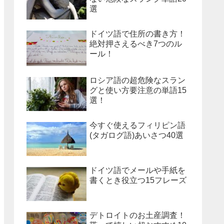
選
ドイツ語で住所の書き方！
絶対押さえるべき7つのル
ール！
ロシア語の超危険なスラン
グと使い方要注意の単語15
選！
今すぐ使えるフィリピン語
(タガログ語)あいさつ40選
ドイツ語でメールや手紙を
書くとき役立つ15フレーズ
デトロイトのお土産調査！