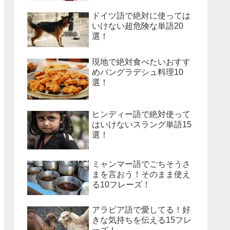
ドイツ語で絶対に使っては
いけない超危険な単語20
選！
現地で絶対食べたいおすす
めバングラデシュ料理10
選！
ヒンディー語で絶対使って
はいけないスラング単語15
選！
ミャンマー語でごちそうさ
まを言おう！そのまま使え
る10フレーズ！
アラビア語で愛してる！好
きな気持ちを伝える15フレ