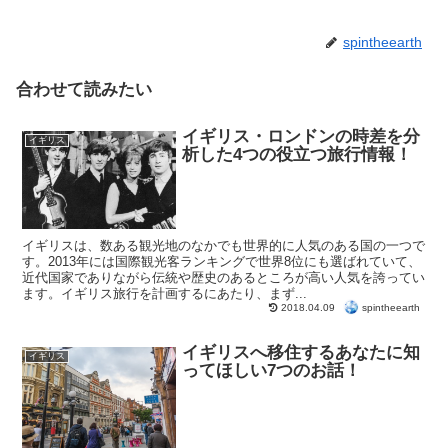
spintheearth
合わせて読みたい
イギリス・ロンドンの時差を分
イギリス
析した4つの役立つ旅行情報！
イギリスは、数ある観光地のなかでも世界的に人気のある国の一つで
す。2013年には国際観光客ランキングで世界8位にも選ばれていて、
近代国家でありながら伝統や歴史のあるところが高い人気を誇ってい
ます。イギリス旅行を計画するにあたり、まず...
spintheearth
2018.04.09
イギリスへ移住するあなたに知
イギリス
ってほしい7つのお話！