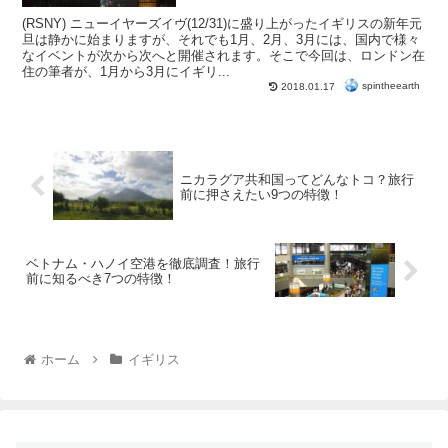
(RSNY) ニューイヤーズイヴ(12/31)に盛り上がったイギリスの新年元
旦は静かに始まりますが、それでも1月、2月、3月には、国内で様々
なイベントが次から次へと開催されます。そこで今回は、ロンドン在
住の筆者が、1月から3月にイギリ...
spintheearth
2018.01.17
ニカラグア共和国ってどんなトコ？旅行
前に押さえたい9つの特徴！
ベトナム・ハノイ空港を徹底調査！旅行
前に知るべき7つの特徴！
ホーム
イギリス