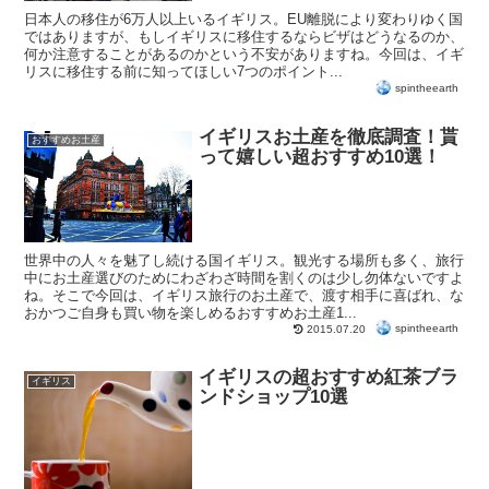
日本人の移住が6万人以上いるイギリス。EU離脱により変わりゆく国
ではありますが、もしイギリスに移住するならビザはどうなるのか、
何か注意することがあるのかという不安がありますね。今回は、イギ
リスに移住する前に知ってほしい7つのポイント...
spintheearth
イギリスお土産を徹底調査！貰
おすすめお土産
って嬉しい超おすすめ10選！
世界中の人々を魅了し続ける国イギリス。観光する場所も多く、旅行
中にお土産選びのためにわざわざ時間を割くのは少し勿体ないですよ
ね。そこで今回は、イギリス旅行のお土産で、渡す相手に喜ばれ、な
おかつご自身も買い物を楽しめるおすすめお土産1...
spintheearth
2015.07.20
イギリスの超おすすめ紅茶ブラ
イギリス
ンドショップ10選