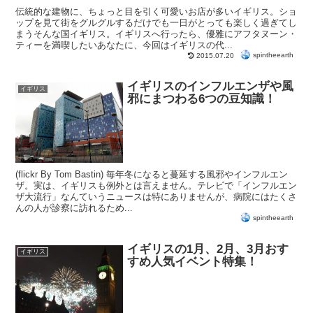
伝統的な建物に、ちょっと目を引く可愛いお店が多いイギリス。ショ
ップを見て街をグルグルするだけでも一日がとっても楽しく過ぎてし
まうそんな国イギリス。イギリスへ行ったら、優雅にアフタヌーン・
ティーを満喫したいあなたに、今回はイギリスの代...
spintheearth
2015.07.20
イギリスのインフルエンザや風
イギリス
邪にまつわる6つの豆知識！
(flickr By Tom Bastin) 毎年冬になると蔓延する風邪やインフルエン
ザ。実は、イギリスも例外とは言えません。テレビで「インフルエン
ザ大流行」なんていうニュースは特にありませんが、病院にはたくさ
んの人が診察に訪れるため...
spintheearth
イギリスの1月、2月、3月おす
イギリス
すめ人気イベント特集！