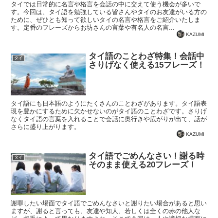
タイでは日常的に名言や格言を会話の中に交えて使う機会が多いで
す。今回は、タイ語を勉強している皆さんやタイのお友達がいる方の
ために、ぜひとも知って欲しいタイの名言や格言をご紹介いたしま
す。定番のフレーズからお坊さんの言葉や有名人の名言...
KAZUMI
タイ語のことわざ特集！会話中
タイ
さりげなく使える15フレーズ！
タイ語にも日本語のようにたくさんのことわざがあります。タイ語表
現を豊かにするために欠かせないのがタイ語のことわざです。さりげ
なくタイ語の言葉を入れることで会話に奥行きや広がりが出て、話が
さらに盛り上がります。
KAZUMI
タイ語でごめんなさい！謝る時
タイ
そのまま使える20フレーズ！
謝罪したい場面でタイ語でごめんなさいと謝りたい場合があると思い
ますが、謝ると言っても、友達や知人、若しくは全くの赤の他人な