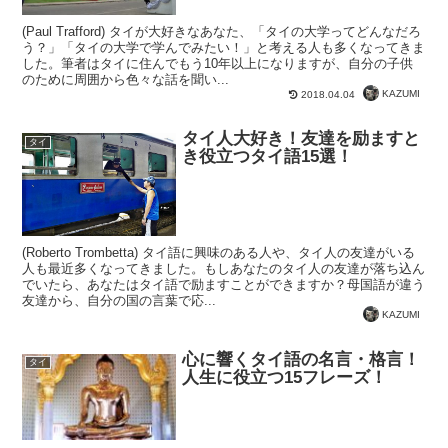
(Paul Trafford) タイが大好きなあなた、「タイの大学ってどんなだろ
う？」「タイの大学で学んでみたい！」と考える人も多くなってきま
した。筆者はタイに住んでもう10年以上になりますが、自分の子供
のために周囲から色々な話を聞い...
KAZUMI
2018.04.04
タイ人大好き！友達を励ますと
タイ
き役立つタイ語15選！
(Roberto Trombetta) タイ語に興味のある人や、タイ人の友達がいる
人も最近多くなってきました。もしあなたのタイ人の友達が落ち込ん
でいたら、あなたはタイ語で励ますことができますか？母国語が違う
友達から、自分の国の言葉で応...
KAZUMI
心に響くタイ語の名言・格言！
タイ
人生に役立つ15フレーズ！