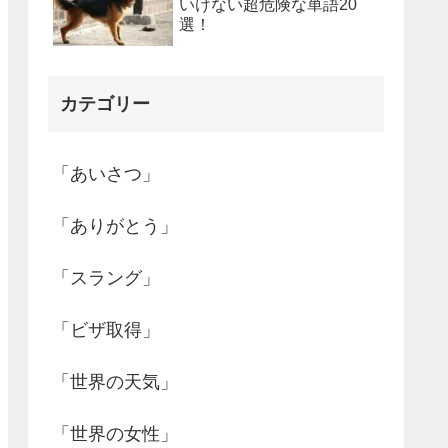
いけない超危険な単語20
選！
カテゴリー
「あいさつ」
「ありがとう」
「スラング」
「ビザ取得」
「世界の天気」
「世界の女性」