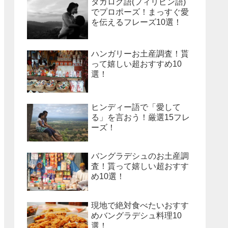
タガログ語(フィリピン語)
でプロポーズ！まっすぐ愛
を伝えるフレーズ10選！
ハンガリーお土産調査！貰
って嬉しい超おすすめ10
選！
ヒンディー語で「愛して
る」を言おう！厳選15フレ
ーズ！
バングラデシュのお土産調
査！貰って嬉しい超おすす
め10選！
現地で絶対食べたいおすす
めバングラデシュ料理10
選！