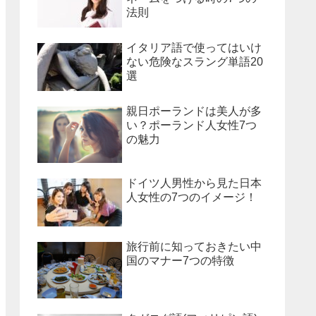
法則
イタリア語で使ってはいけ
ない危険なスラング単語20
選
親日ポーランドは美人が多
い？ポーランド人女性7つ
の魅力
ドイツ人男性から見た日本
人女性の7つのイメージ！
旅行前に知っておきたい中
国のマナー7つの特徴