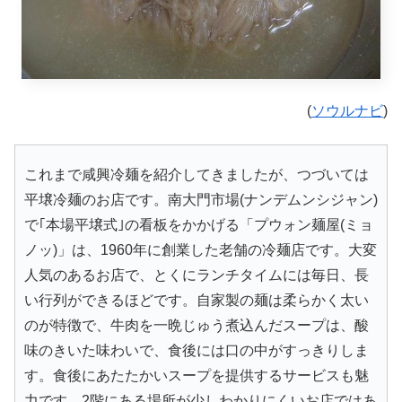
(
ソウルナビ
)
これまで咸興冷麺を紹介してきましたが、つづいては
平壌冷麺のお店です。南大門市場(ナンデムンシジャン)
で｢本場平壌式｣の看板をかかげる「プウォン麺屋(ミョ
ノッ)」は、1960年に創業した老舗の冷麺店です。大変
人気のあるお店で、とくにランチタイムには毎日、長
い行列ができるほどです。自家製の麺は柔らかく太い
のが特徴で、牛肉を一晩じゅう煮込んだスープは、酸
味のきいた味わいで、食後には口の中がすっきりしま
す。食後にあたたかいスープを提供するサービスも魅
力です。2階にある場所が少しわかりにくいお店ではあ