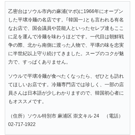
乙密台はソウル市内の麻浦(マポ)に1966年にオープン
した平壌冷麺の名店です。｢韓国一｣とも言われる有名
なお店で、国会議員や芸能人といったセレブ達もここ
に足を運んで冷麺を味わうほどです。一代目は朝鮮戦
争の際、北から南側に渡った人物で、平壌の味を忠実
に半世紀以上守り続けてきました。スープのコクが魅
力で、すっぱくありません。
ソウルで平壌冷麺が食べたくなったら、ぜひとも訪れ
てほしいお店です。冷麺専門店では珍しく、一部の店
員さんは日本語が少しわかりますので、韓国初心者に
もオススメです。
（住所）ソウル特別市 麻浦区 崇文キル 24 （電話）
02-717-1922