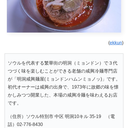
(
ekkun
)
ソウルを代表する繁華街の明洞（ミョンドン）で３代
つづく味を楽しむことができる老舗の咸興冷麺専門店
が「明洞咸興麺屋(ミョンドンハムンミョノッ)」です。
初代オーナーは咸興の出身で、1973年に故郷の味を懐
かしみつつ開業した、本場の咸興冷麺を味わえるお店
です。
（住所）ソウル特別市 中区 明洞10キル 35-19 （電
話）02-776-8430