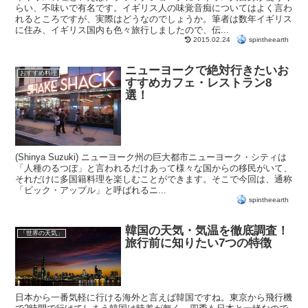
らい、不味いで有名です。イギリス人の味覚音痴についてはよく言わ
れるところですが、実際はどうなのでしょうか。筆者は数年イギリス
に住み、イギリス国内も色々旅行しましたので、伝...
spintheearth
2015.02.24
ニューヨークで絶対行きたいお
おすすめ料理
すすめカフェ・レストラン8
選！
(Shinya Suzuki) ニューヨーク州の巨大都市ニューヨーク・シティは
「人種のるつぼ」と言われるだけあって様々な国からの移民がいて、
それだけに多国籍料理を楽しむことができます。そこで今回は、通称
「ビック・アップル」と呼ばれるニ...
spintheearth
韓国の天気・気温を徹底調査！
「世界の天気」
旅行前に知りたい7つの特徴
日本から一番気軽に行ける海外と言えば韓国ですね。東京から飛行機