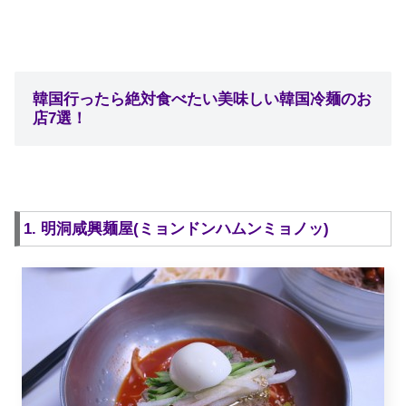
韓国行ったら絶対食べたい美味しい韓国冷麺のお
店7選！
1. 明洞咸興麺屋(ミョンドンハムンミョノッ)