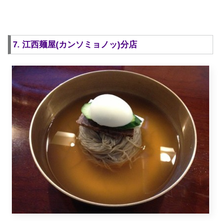
7. 江西麺屋(カンソミョノッ)分店