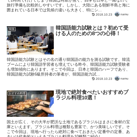
で2時間で行けてしまう韓国は時差が無く、四季も日本と一緒なので
旅行準備も比較的しやすいです。しかし、大陸にある朝鮮半島と海に
囲まれている日本では気候の違いも大きく、特にシ...
namu
2018.10.23
韓国語能力試験とは？初めて受
韓国
ける人のための8つの心得！
韓国語能力試験とはその名の通り韓国語の能力を測る試験です。韓流
ブームにより韓国語学習者も増えている昨今、韓国語能力試験受験者
も増加傾向にあります。そこで今回は、日本と韓国のハーフであり、
韓国語能力試験6級所持者の筆者が、韓国語能力試...
namu
2018.10.23
現地で絶対食べたいおすすめブ
おすすめ料理
ラジル料理10選！
国土が広く、その大半が肥沃な土地であるブラジルはまさに食材の宝
庫といえます。ブラジル料理は種類も豊富で、かつ美味しいです。そ
こで今回は、現地へ行ったら絶対に食べておきたい定番中の定番、あ
るいは代表的といえるブラジル料理を10種類ご紹介し...