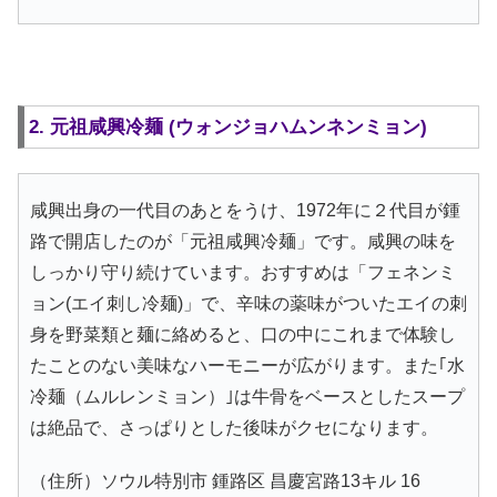
2. 元祖咸興冷麺 (ウォンジョハムンネンミョン)
咸興出身の一代目のあとをうけ、1972年に２代目が鍾
路で開店したのが「元祖咸興冷麺」です。咸興の味を
しっかり守り続けています。おすすめは「フェネンミ
ョン(エイ刺し冷麺)」で、辛味の薬味がついたエイの刺
身を野菜類と麺に絡めると、口の中にこれまで体験し
たことのない美味なハーモニーが広がります。また｢水
冷麺（ムルレンミョン）｣は牛骨をベースとしたスープ
は絶品で、さっぱりとした後味がクセになります。
（住所）ソウル特別市 鍾路区 昌慶宮路13キル 16