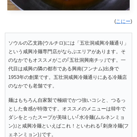
(
こにー
)
ソウルの乙支路(ウルチロ)には「五壮洞咸興冷麺通り」
という咸興冷麺専門店がならぶエリアがあります。そ
のなかでもオススメがこの｢五壮洞興南チッ｣です。一
代目は咸興の隣の都市である興南(フンナム)出身で
1953年の創業です。五壮洞咸興冷麺通りにある冷麺店
のなかでも老舗です。
麺はもちろん自家製で極細でかつ強いコシと、つるっ
とした食感が特徴です。オススメのメニューは韓牛で
ダシをとったスープが美味しい｢水冷麺(ムルネンミョ
ン)｣と咸興冷麺といえばこれ！といわれる｢刺身冷麺(フ
ェネンミョン)｣です。