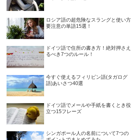
ロシア語の超危険なスラングと使い方
要注意の単語15選！
ドイツ語で住所の書き方！絶対押さえ
るべき7つのルール！
今すぐ使えるフィリピン語(タガログ
語)あいさつ40選
ドイツ語でメールや手紙を書くとき役
立つ15フレーズ
シンガポール人の名前について7つの
ポイントでまとめてみた