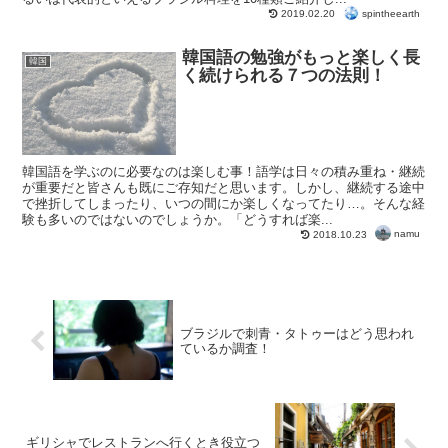
spintheearth
2019.02.20
韓国語の勉強がもっと楽しく長
韓国
く続けられる７つの法則！
韓国語を学ぶのに必要なのは楽しむ事！語学は日々の積み重ね・継続
が重要だと皆さんも既にご存知だと思います。しかし、継続する途中
で挫折してしまったり、いつの間にか楽しくなってたり…。そんな経
験も多いのではないのでしょうか。「どうすれば楽...
namu
2018.10.23
ブラジルで刺青・タトゥーはどう思われ
ているか調査！
ギリシャでレストランへ行くとき役立つ