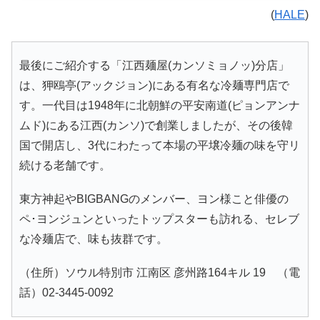
(
HALE
)
最後にご紹介する「江西麺屋(カンソミョノッ)分店」
は、狎鴎亭(アックジョン)にある有名な冷麺専門店で
す。一代目は1948年に北朝鮮の平安南道(ピョンアンナ
ムド)にある江西(カンソ)で創業しましたが、その後韓
国で開店し、3代にわたって本場の平壌冷麺の味を守リ
続ける老舗です。
東方神起やBIGBANGのメンバー、ヨン様こと俳優の
ペ･ヨンジュンといったトップスターも訪れる、セレブ
な冷麺店で、味も抜群です。
（住所）ソウル特別市 江南区 彦州路164キル 19 （電
話）02-3445-0092