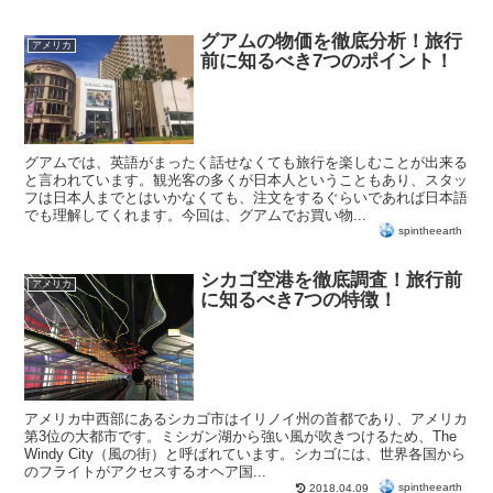
グアムの物価を徹底分析！旅行
アメリカ
前に知るべき7つのポイント！
グアムでは、英語がまったく話せなくても旅行を楽しむことが出来る
と言われています。観光客の多くが日本人ということもあり、スタッ
フは日本人までとはいかなくても、注文をするぐらいであれば日本語
でも理解してくれます。今回は、グアムでお買い物...
spintheearth
シカゴ空港を徹底調査！旅行前
アメリカ
に知るべき7つの特徴！
アメリカ中西部にあるシカゴ市はイリノイ州の首都であり、アメリカ
第3位の大都市です。ミシガン湖から強い風が吹きつけるため、The
Windy City（風の街）と呼ばれています。シカゴには、世界各国から
のフライトがアクセスするオヘア国...
spintheearth
2018.04.09