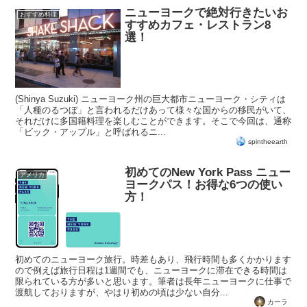
ニューヨークで絶対行きたいお
おすすめ料理
すすめカフェ・レストラン8
選！
(Shinya Suzuki) ニューヨーク州の巨大都市ニューヨーク・シティは
「人種のるつぼ」と言われるだけあって様々な国からの移民がいて、
それだけに多国籍料理を楽しむことができます。そこで今回は、通称
「ビック・アップル」と呼ばれるニ...
spintheearth
初めてのNew York Pass ニュー
アメリカ
ヨークパス！お得な6つの使い
方！
初めてのニューヨーク旅行。時差もあり、飛行時間も多くかかります
ので例えば旅行日程は1週間でも、ニューヨークに滞在できる時間は
限られている方が多いと思います。筆者は長年ニューヨークに仕事で
渡航しておりますが、やはり初めの頃は少ない自分...
カーラ