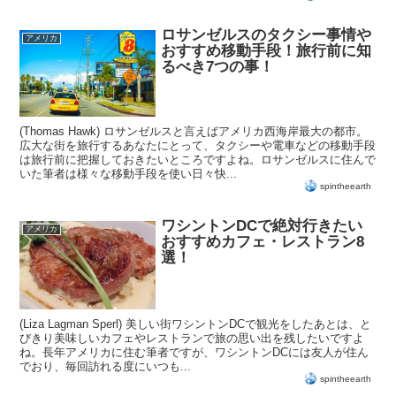
ロサンゼルスのタクシー事情や
アメリカ
おすすめ移動手段！旅行前に知
るべき7つの事！
(Thomas Hawk) ロサンゼルスと言えばアメリカ西海岸最大の都市。
広大な街を旅行するあなたにとって、タクシーや電車などの移動手段
は旅行前に把握しておきたいところですよね。ロサンゼルスに住んで
いた筆者は様々な移動手段を使い日々快...
spintheearth
ワシントンDCで絶対行きたい
アメリカ
おすすめカフェ・レストラン8
選！
(Liza Lagman Sperl) 美しい街ワシントンDCで観光をしたあとは、と
びきり美味しいカフェやレストランで旅の思い出を残したいですよ
ね。長年アメリカに住む筆者ですが、ワシントンDCには友人が住ん
でおり、毎回訪れる度にいつも...
spintheearth